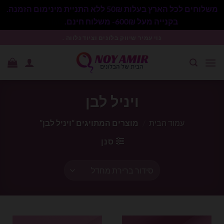
משלוחים לכל הארץ בעלות 50₪ ללא התניית מינימום הזמנה.
בקנייה מעל 600₪- משלוח חינם.
סגור
Ski
נוי עמיר שיווק בלונים וציוד נלווה .
t
conten
ויניל לבן
עמוד הבית
/
מוצרים המתויגים “ויניל לבן”
סנן