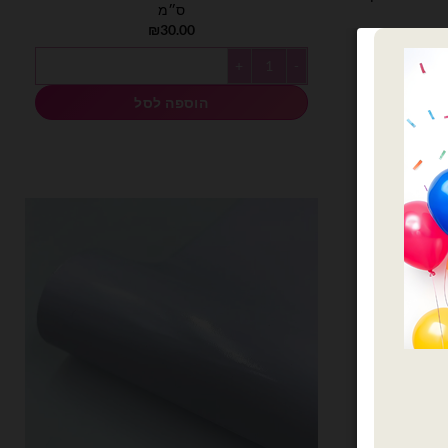
ס״מ
₪
30.00
כמות של 3 מטר מדבקת ויניל לסילואט כחול נייבי רוחב 30 ס״מ
הוספה לסל