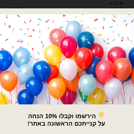
30 ס״מ
₪
150.00
₪
30.00
כמות של גליל מדבקת ויניל 50 מטר לסילואט כחול מבריק
הוספה לסל
הוספה לסל
×
🚚
משלוחים מהיום למחר!