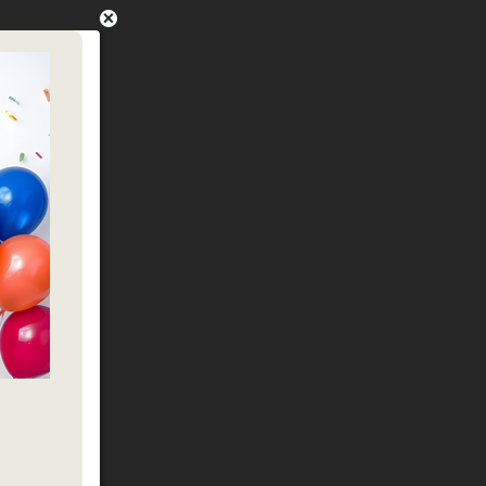
כמות של 3 מטר מדבקת ויניל לסילואט כחול מבריק רוחב 30 ס״מ