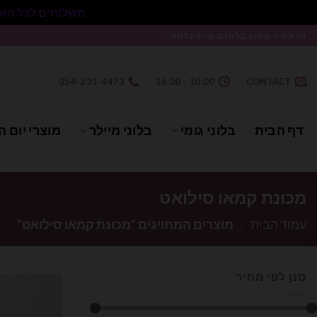
משלוחים לכל הארץ בעלות 50₪ ללא התניית מינימום הזמנה.
Ski
נוי עמיר שיווק בלונים וציוד נלווה .
t
conten
054-231-4473
10:00 - 16:00
CONTACT
דף הבית
בלוני גומי
בלוני מיילר
מוצרי יום ה
מכונת קמאו סילואט
עמוד הבית
/
מוצרים המתויגים “מכונת קמאו סילואט”
סנן לפי מחיר