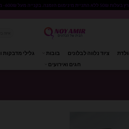
 בקנייה מעל 600₪- משלוח חינם.
חיפוש
עבור:
ולדת
ציוד נלווה לבלונים
בובות
גלילי מדבקות וי
חגים ואירועים