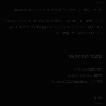
נוי עמיר – שיווק והפצה בלונים וציוד נלווה לצרכן ובסיטונאות
עם 10 שנות ניסיון ומבחר הבלונים הגדול והמובחר בארץ אנו נוכל
לספק לכם / לעצב לכם כל אירוע! מהקטן ועד לגדול! אנחנו כאן
ליצור לכם אירוע כפי בקשתכם
כתובת ויצירת קשר
רבי עקיבא 30, חולון
טלפון : 052-691-0722
אימייל :
Noyamir111@gmail.com
כלים