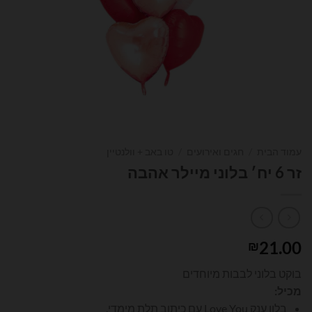
עמוד הבית
/
חגים ואירועים
/
טו באב + וולנטיין
זר 6 יח׳ בלוני מיילר אהבה
21.00
₪
בוקט בלוני לבבות מיוחדים
מכיל:
בלון ענק Love You עם כיתוב תלת מימדי.