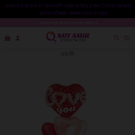
משלוחים לכל הארץ בעלות 50₪ ללא התניית מינימום הזמנה.
בקנייה מעל 600₪- משלוח חינם.
סגור
Ski
נוי עמיר שיווק בלונים וציוד נלווה .
t
conten
סנן