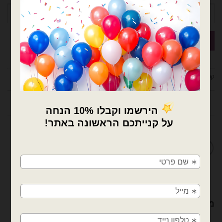
קטגוריות:
בוקט בלונים
,
בוקט זרי בלונים
,
בלונים
,
טו באב + וולנטיין
תיאור
מדיניות החלפות / החזרות
×
🚚
משלוחים מהיום למחר!
חולון, בת ים, תל אביב, ראשון לציון, גבעתיים, רמת
גן, בני ברק, אזור, נס ציונה, רמלה, לוד, אשדוד, יבנה,
מוצרים קשורים
פתח תקווה