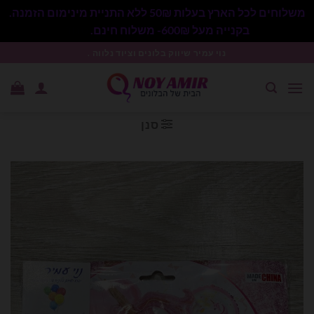
משלוחים לכל הארץ בעלות 50₪ ללא התניית מינימום הזמנה.
בקנייה מעל 600₪- משלוח חינם.
סגור
Ski
נוי עמיר שיווק בלונים וציוד נלווה .
t
conten
סנן