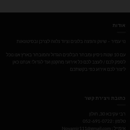
אודות
נוי עמיר – שיווק והפצה בלונים וציוד נלווה לצרכן ובסיטונאות
עם 10 שנות ניסיון ומבחר הבלונים הגדול והמובחר בארץ אנו נוכל
לספק לכם / לעצב לכם כל אירוע! מהקטן ועד לגדול! אנחנו כאן
ליצור לכם אירוע כפי בקשתכם
כתובת ויצירת קשר
רבי עקיבא 30, חולון
טלפון : 052-691-0722
אימייל :
Noyamir111@gmail.com