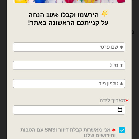
×
מוצרים קשורים
🚚
משלוחים מהיום למחר!
חולון, בת ים, תל אביב, ראשון לציון, גבעתיים, רמת
גן, בני ברק, אזור, נס ציונה, רמלה, לוד, אשדוד, יבנה,
פתח תקווה
בוקט בלונים
בלוני מיילר
בלון מיילר חד קרן אומברה
סט 5 בלוני מיילר נסיכות
52 אינצ׳ ענק
₪
15.00
₪
21.00
כמות של סט 5 בלוני מיילר נסיכות
כמות של בלון מיילר חד קרן אומברה 52 אינצ׳ ענק