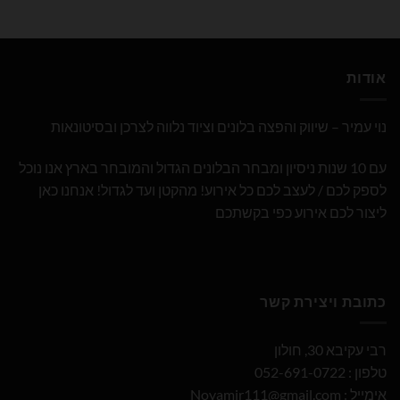
אודות
נוי עמיר – שיווק והפצה בלונים וציוד נלווה לצרכן ובסיטונאות
עם 10 שנות ניסיון ומבחר הבלונים הגדול והמובחר בארץ אנו נוכל
לספק לכם / לעצב לכם כל אירוע! מהקטן ועד לגדול! אנחנו כאן
ליצור לכם אירוע כפי בקשתכם
כתובת ויצירת קשר
רבי עקיבא 30, חולון
טלפון : 052-691-0722
אימייל :
Noyamir111@gmail.com