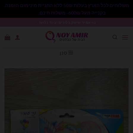
משלוחים לכל הארץ בעלות 50₪ ללא התניית מינימום הזמנה.
בקנייה מעל 600₪- משלוח חינם.
סגור
Ski
נוי עמיר שיווק בלונים וציוד נלווה .
t
conten
סנן