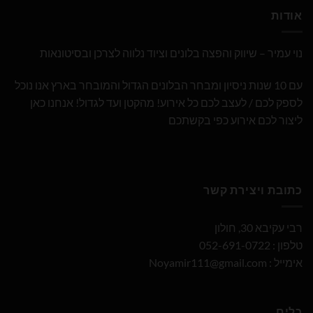
אודות
נוי עמיר – שיווק והפצה בלונים וציוד נלווה לצרכן ובסיטונאות
עם 10 שנות ניסיון ומבחר הבלונים הגדול והמובחר בארץ אנו נוכל
לספק לכם / לעצב לכם כל אירוע! מהקטן ועד לגדול! אנחנו כאן
ליצור לכם אירוע כפי בקשתכם
כתובת ויצירת קשר
רבי עקיבא 30, חולון
טלפון : 052-691-0722
אימייל :
Noyamir111@gmail.com
כלים