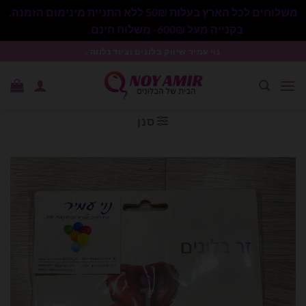
משלוחים לכל הארץ בעלות 50₪ ללא התניית מינימום הזמנה.
בקנייה מעל 600₪- משלוח חינם.
סגור
Ski
נוי עמיר שיווק בלונים וציוד נלווה .
t
conten
סנן