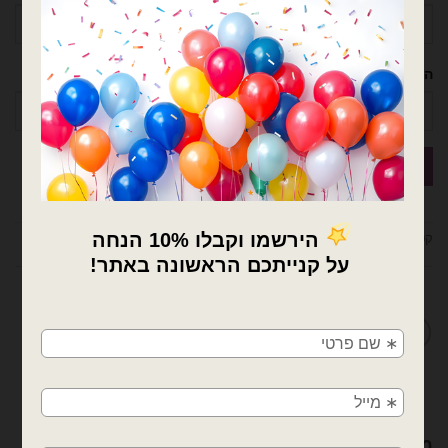
הטלפון שלך
קטגוריות:
בוקט בלונים
,
בוקט זרי בלונים
,
בלונים
,
טו באב + וולנטיין
×
מדיניות החלפות / החזרות
🚚
משלוחים מהיום למחר!
חולון, בת ים, תל אביב, ראשון לציון, גבעתיים, רמת
גן, בני ברק, אזור, נס ציונה, רמלה, לוד, אשדוד, יבנה,
פתח תקווה
מוצרים קשורים