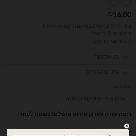
16.00
₪
בלון גדול 3 קומות לבבות עם הדפס I love you
2 בלוני מיילר לב 18׳
9 בלוני גומי אדומים
זמן אספקה
עלות משלוחים
המלאי אזל
צרפו אותי לרשימת המתנה
רוצה עזרה לארגן אירוע מושלם? נשמח לעזור!
השם שלך