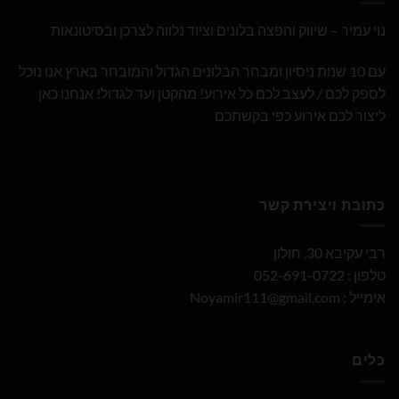
נוי עמיר – שיווק והפצה בלונים וציוד נלווה לצרכן ובסיטונאות
עם 10 שנות ניסיון ומבחר הבלונים הגדול והמובחר בארץ אנו נוכל
לספק לכם / לעצב לכם כל אירוע! מהקטן ועד לגדול! אנחנו כאן
ליצור לכם אירוע כפי בקשתכם
כתובת ויצירת קשר
רבי עקיבא 30, חולון
טלפון : 052-691-0722
אימייל :
Noyamir111@gmail.com
כלים