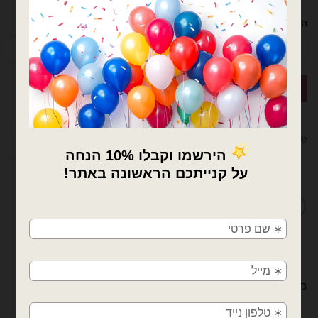
הטלפון שלך
קטגוריות:
בוקט בלונים
,
בוקט זרי בלונים
,
בלונים
מדיניות החלפות / החזרות
×
🚚
משלוחים מהיום למחר!
חולון, בת ים, תל אביב, ראשון לציון, גבעתיים, רמת
גן, בני ברק, אזור, נס ציונה, רמלה, לוד, אשדוד, יבנה,
מוצרים קשורים
פתח תקווה