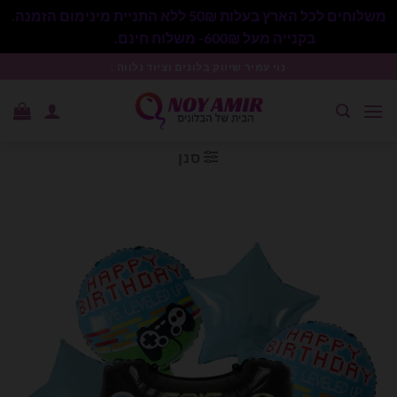
משלוחים לכל הארץ בעלות 50₪ ללא התניית מינימום הזמנה.
בקנייה מעל 600₪- משלוח חינם.
סגור
Ski
נוי עמיר שיווק בלונים וציוד נלווה .
t
conten
סנן