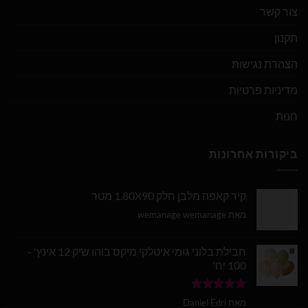
צור קשר
תקנון
הצהרת נגישות
מדיניות פרטיות
חנות
ביקורות אחרונות
קיר קאפה מלבן חלק 1.80X90 מטר
מאת wemanage wemanage
חבילת בלוני גומי איטלקי מיקס בוהו שיק 12 אינץ' -
100 יח'
דורג
5
מתוך
מאת Daniel Edri