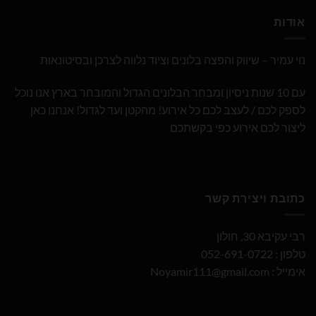
אודות
נוי עמיר – שיווק והפצה בלונים וציוד נלווה לצרכן ובסיטונאות
עם 10 שנות ניסיון ומבחר הבלונים הגדול והמובחר בארץ אנו נוכל
לספק לכם / לעצב לכם כל אירוע! מהקטן ועד לגדול! אנחנו כאן
ליצור לכם אירוע כפי בקשתכם
כתובת ויצירת קשר
רבי עקיבא 30, חולון
טלפון : 052-691-0722
אימייל :
Noyamir111@gmail.com