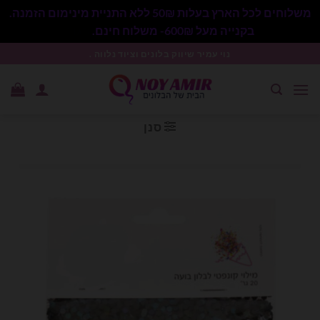
משלוחים לכל הארץ בעלות 50₪ ללא התניית מינימום הזמנה.
בקנייה מעל 600₪- משלוח חינם.
סגור
Ski
נוי עמיר שיווק בלונים וציוד נלווה .
t
conten
סנן