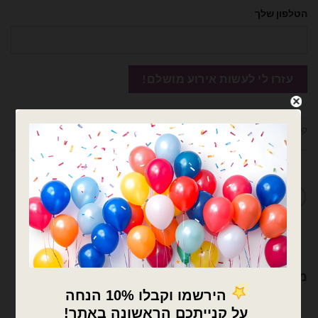
הטלפון שלך
קטגוריות:
בלוני מיילר
,
בלונים
,
חתונה/נישואים/רווקות/חתן כלה
מדיניות החלפות / החזרות
מוצרים קשורים