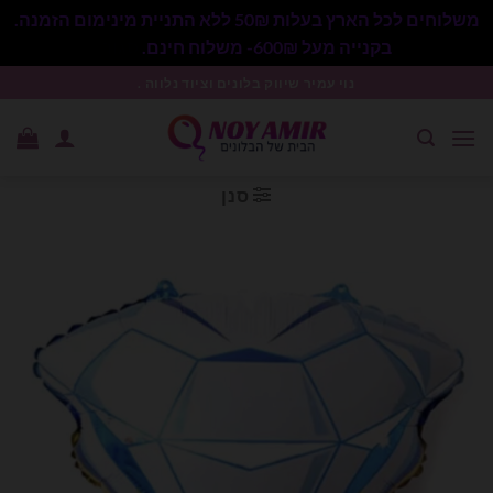
משלוחים לכל הארץ בעלות 50₪ ללא התניית מינימום הזמנה.
בקנייה מעל 600₪- משלוח חינם.
סגור
Ski
נוי עמיר שיווק בלונים וציוד נלווה .
t
conten
סנן