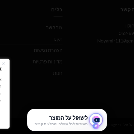
ת קשר
כלים
צור קשר
תקנון
Noyamir111@gma
הצהרת נגישות
מדיניות פרטיות
א
חנות
ה
ה
ב
הל על ידי
WEmanage - ניהול אתרים