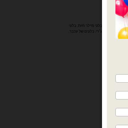
ים
,
חיות
om and jerry b
,
בלוני מיילר חיות
,
בלוני
,
בלונים של טום וג׳רי
,
בלונים של עכבר
,
ות