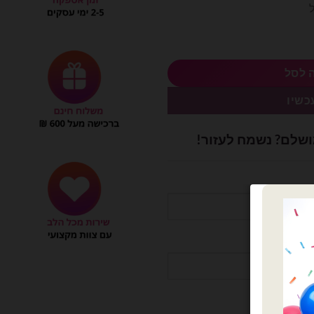
ל
₪15
 לסל
כשיו
ושלם? נשמח לעזור!