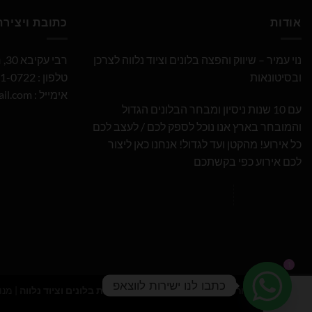
אודות
כתובת ויציר
נוי עמיר – שיווק והפצה בלונים וציוד נלווה לצרכן
רבי עקיבא 30, חולון
ובסיטונאות
טלפון : 052-691-0722
אימייל :
il.com
עם 10 שנות ניסיון ומבחר הבלונים הגדול
והמובחר בארץ אנו נוכל לספק לכם / לעצב לכם
כל אירוע! מהקטן ועד לגדול! אנחנו כאן ליצור
לכם אירוע כפי בקשתכם
1
כתבו לנו ישירות לווצאפ
כל הזכויות שמורות 2026 ©
נוי עמיר - שיווק והפצת בלונים וציוד נלווה
| מנו