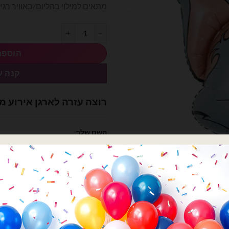
מתאים למילוי בהליום/באוויר רגי
.00.
₪24.00.
כמות של בלון טום וג׳רי 75x75cm
הוספה
קנה ע
רוצה עזרה לארגן אירוע מ
השם שלך
הטלפון שלך