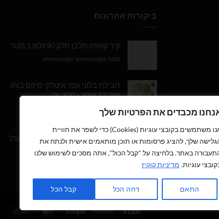
ביקורות אחרונות
קיר קאפה מלבן חלק 1.80X90 מטר
מאת wemanage wemanage
חבילת בלוני גומי איטלקי מיקס בוהו
שיק 12 אינץ' - 100 יח'
נחנו מכבדים את הפרטיות שלך
דורג
5
מתוך
מאת Daniel Edri
5
אנו משתמשים בקובצי עוגיות (Cookies) כדי לשפר את חוויית
בלון מספר 9 בצבע זהב מטאלי גודל
גלישה שלך, להציג פרסומות או תוכן מותאמים אישית ולנתח את
34 אינץ
תעבורה באתר. בלחיצה על "קבל הכול", אתה מסכים לשימוש שלנו
קובצי עוגיות.
מדיניות קוקיז
דורג
5
מתוך
מאת wemanage wemanage
5
התאם
דחה הכל
קבל הכל