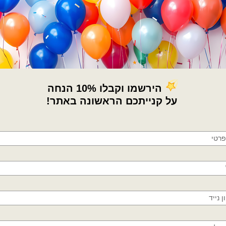
קטגוריות:
בלוני מיילר
,
בלונים
,
דמויות ילד
תגיות:
Tom and jerry balloons
,
alloons
מיילר טום וג׳רי
,
בלונים
,
בלונים של חתול
טום וג׳רי
×
🚚
מדיניות החלפות / החזר
משלוחים מהיום למחר!
חולון, בת ים, תל אביב, ראשון לציון, גבעתיים, רמת
גן, בני ברק, אזור, נס ציונה, רמלה, לוד, אשדוד, יבנה,
פתח תקווה