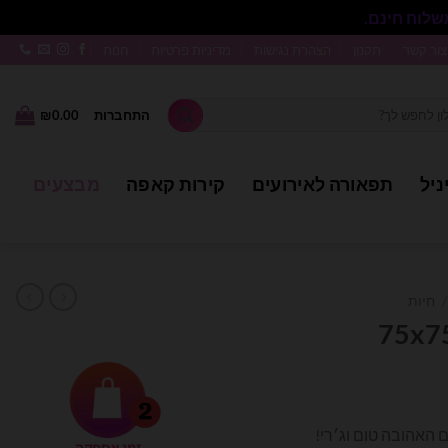
סגור
צור קשר
תקנון
הצהרת נגישות
מדיניות פרטיות
חנות
התחברות
0.00
₪
ניל
תפאורה לאירועים
קירות קאפה
מבצעים
/
חיות
ר
חי
 האהובה טום וג׳רי!