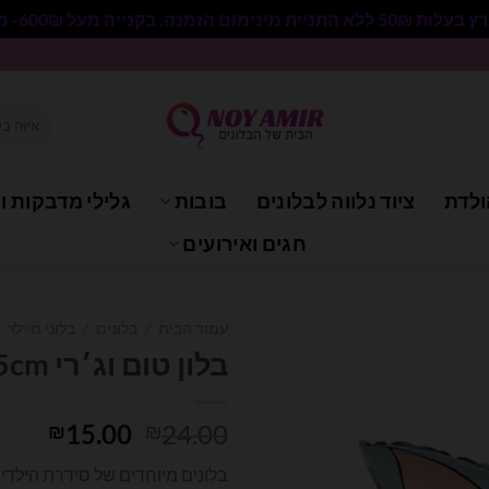
 בקנייה מעל 600₪- משלוח חינם.
חיפוש
עבור:
ולדת
ציוד נלווה לבלונים
בובות
גלילי מדבקות וי
חגים ואירועים
עמוד הבית
/
בלונים
/
בלוני מיילר
בלון טום וג׳רי 75x75cm
המחיר
המחי
15.00
24.00
₪
₪
המקורי
הנוכ
בלונים מיוחדים של סידרת הילדים
היה:
הוא: