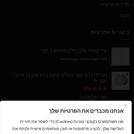
מדיניות פרטיות
חנות
ביקורות אחרונות
קיר קאפה מלבן חלק 1.80X90 מטר
מאת wemanage wemanage
חבילת בלוני גומי איטלקי מיקס בוהו שיק 12 אינץ' -
100 יח'
דורג
5
מתוך
מאת Daniel Edri
5
בלון מספר 9 בצבע זהב מטאלי גודל 34 אינץ
אנחנו מכבדים את הפרטיות שלך
אנו משתמשים בקובצי עוגיות (Cookies) כדי לשפר את חוויית
דורג
5
מתוך
מאת wemanage wemanage
5
הגלישה שלך, להציג פרסומות או תוכן מותאמים אישית ולנתח את