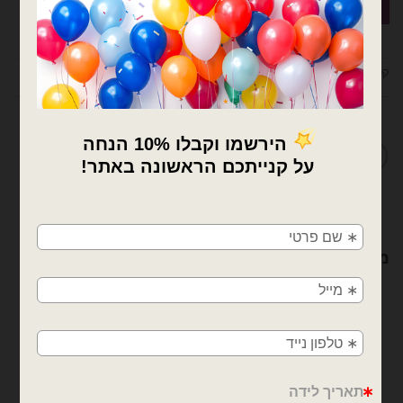
קטגוריות:
בלוני מיילר
,
בלוני מיילר מיוחדים
,
בלונים
,
מיוחדים
מדיניות החלפות / החזרות
×
🚚
משלוחים מהיום למחר!
מוצרים קשורים
חולון, בת ים, תל אביב, ראשון לציון, גבעתיים, רמת
גן, בני ברק, אזור, נס ציונה, רמלה, לוד, אשדוד, יבנה,
פתח תקווה