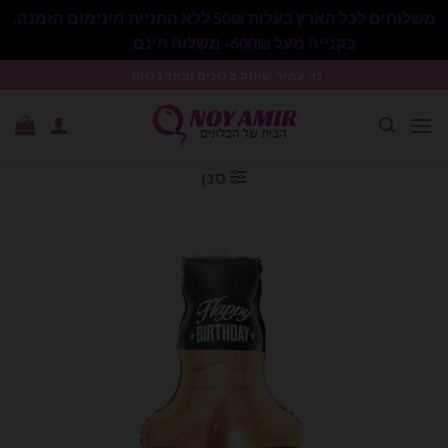
משלוחים לכל הארץ בעלות 50₪ ללא התניית מינימום הזמנה.
בקנייה מעל 600₪- משלוח חינם.
סגור
Ski
נוי עמיר שיווק בלונים וציוד נלווה .
t
conten
סנן