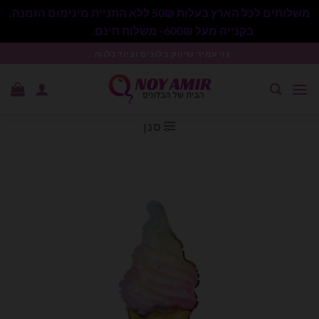
משלוחים לכל הארץ בעלות 50₪ ללא התניית מינימום הזמנה.
בקנייה מעל 600₪- משלוח חינם.
סגור
Ski
נוי עמיר שיווק בלונים וציוד נלווה .
t
conten
סנן