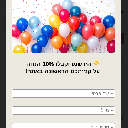
הטלפון שלך
קטגוריות:
בלוני מיילר
,
בלונים
,
חיות
,
מבצעים / חיסול מלאי
מדיניות החלפות / החזרות
×
🚚
משלוחים מהיום למחר!
חולון, בת ים, תל אביב, ראשון לציון, גבעתיים, רמת
גן, בני ברק, אזור, נס ציונה, רמלה, לוד, אשדוד, יבנה,
מוצרים קשורים
פתח תקווה