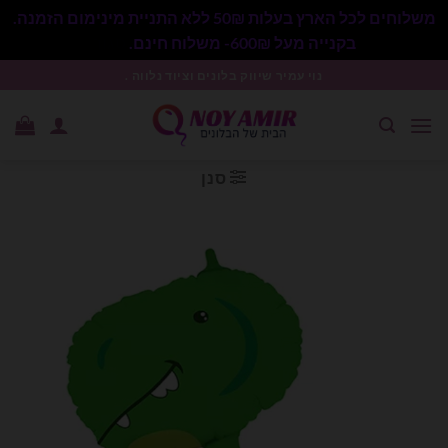
משלוחים לכל הארץ בעלות 50₪ ללא התניית מינימום הזמנה.
בקנייה מעל 600₪- משלוח חינם.
סגור
Ski
נוי עמיר שיווק בלונים וציוד נלווה .
t
conten
סנן