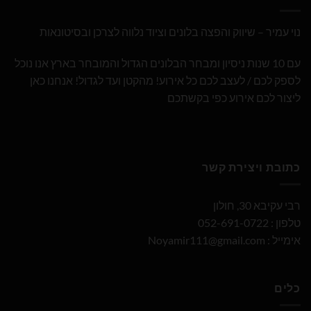
נוי עמיר – שיווק והפצה בלונים וציוד נלווה לצרכן ובסיטונאות
עם 10 שנות ניסיון ומבחר הבלונים הגדול והמובחר בארץ אנו נוכל
לספק לכם / לעצב לכם כל אירוע! מהקטן ועד לגדול! אנחנו כאן
ליצור לכם אירוע כפי בקשתכם
כתובת ויצירת קשר
רבי עקיבא 30, חולון
טלפון : 052-691-0722
אימייל :
Noyamir111@gmail.com
כלים