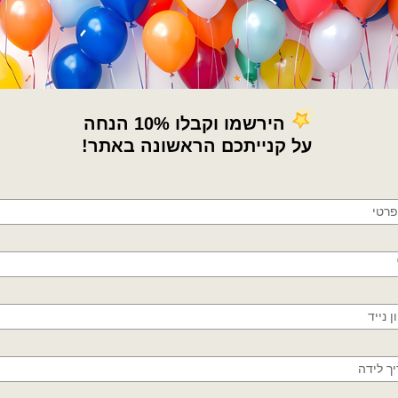
תגיות:
Zebra balloons
,
gram balloons
מיילר זברה
,
בלוני אנגרם
,
בלוני זברה גדו
פסי זברה
,
קונספט ספארי
מדיניות החלפות / החזר
×
🚚
משלוחים מהיום למחר!
חולון, בת ים, תל אביב, ראשון לציון, גבעתיים, רמת
גן, בני ברק, אזור, נס ציונה, רמלה, לוד, אשדוד, יבנה,
פתח תקווה