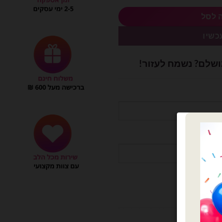
 לסל
כשיו
ושלם? נשמח לעזור!