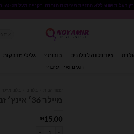
 בקנייה מעל 600₪- משלוח חינם.
חיפוש
עבור:
ולדת
ציוד נלווה לבלונים
בובות
גלילי מדבקות וי
חגים ואירועים
עמוד הבית
/
בלונים
/
בלוני מיילר
מיילר 36׳ אינץ׳ זברה גוף
15.00
₪
כמות של מיילר 36׳ אינץ׳ זברה גוף