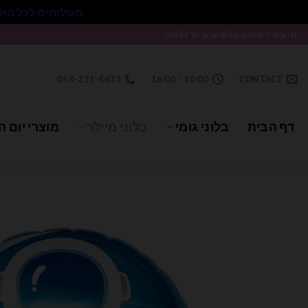
משלוחים לכל הארץ בעלות 50₪ ללא התניית מינימום הזמנה.
Ski
נוי עמיר שיווק בלונים וציוד נלווה .
t
conten
054-231-4473
10:00 - 16:00
CONTACT
דף הבית
בלוני גומי
בלוני מיילר
מוצרי יום ה