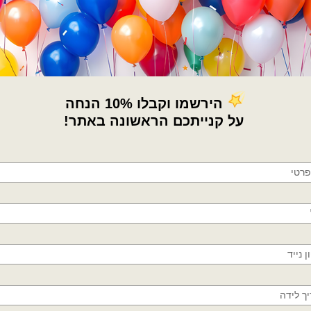
בלון חלל
,
בלון חלליות
,
בלון טרקטור
,
בלו
בלון משאית
,
בלון עכ
,
בלוני חלל
,
בלוני טי
בלוני כלי תעופה
,
בלוני מטוס
,
בלוני רכבי
אסטרונאוט
,
כבאית אש
,
מטוסים
,
מכבי א
מדיניות החלפות / החזר
×
🚚
משלוחים מהיום למחר!
חולון, בת ים, תל אביב, ראשון לציון, גבעתיים, רמת
גן, בני ברק, אזור, נס ציונה, רמלה, לוד, אשדוד, יבנה,
פתח תקווה