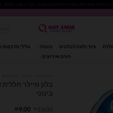
 בקנייה מעל 600₪- משלוח חינם.
חיפוש
עבור:
ולדת
ציוד נלווה לבלונים
בובות
גלילי מדבקות וי
חגים ואירועים
עמוד הבית
/
בלונים
/
בלוני מיילר
בלון מיילר חללית 
בינוני
המחיר
המחיר
9.00
13.00
₪
₪