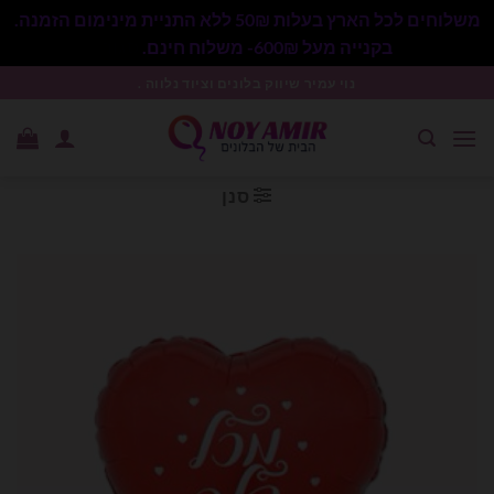
משלוחים לכל הארץ בעלות 50₪ ללא התניית מינימום הזמנה.
בקנייה מעל 600₪- משלוח חינם.
סגור
Ski
נוי עמיר שיווק בלונים וציוד נלווה .
t
conten
סנן