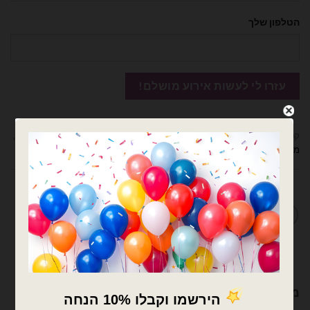
הטלפון שלך
קטגוריות:
בלוני מיילר
,
חגים ואירועים
,
טו באב + וולנטיין
,
מיילר הקדשות 18 אינץ
,
מיילר הקדשות/מודפסים
מדיניות החלפות / החזרות
מוצרים קשורים