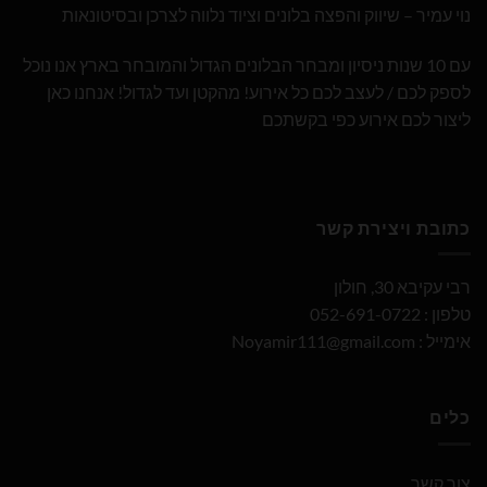
נוי עמיר – שיווק והפצה בלונים וציוד נלווה לצרכן ובסיטונאות
עם 10 שנות ניסיון ומבחר הבלונים הגדול והמובחר בארץ אנו נוכל
לספק לכם / לעצב לכם כל אירוע! מהקטן ועד לגדול! אנחנו כאן
ליצור לכם אירוע כפי בקשתכם
כתובת ויצירת קשר
רבי עקיבא 30, חולון
טלפון : 052-691-0722
אימייל :
Noyamir111@gmail.com
כלים
צור קשר