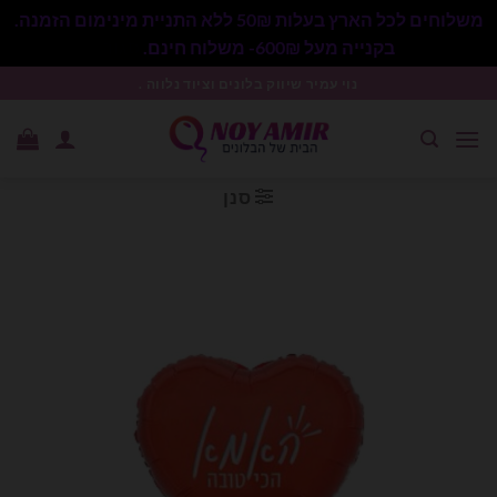
משלוחים לכל הארץ בעלות 50₪ ללא התניית מינימום הזמנה.
בקנייה מעל 600₪- משלוח חינם.
סגור
Ski
נוי עמיר שיווק בלונים וציוד נלווה .
t
conten
סנן