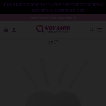
משלוחים לכל הארץ בעלות 50₪ ללא התניית מינימום הזמנה.
בקנייה מעל 600₪- משלוח חינם.
סגור
Ski
נוי עמיר שיווק בלונים וציוד נלווה .
t
conten
סנן