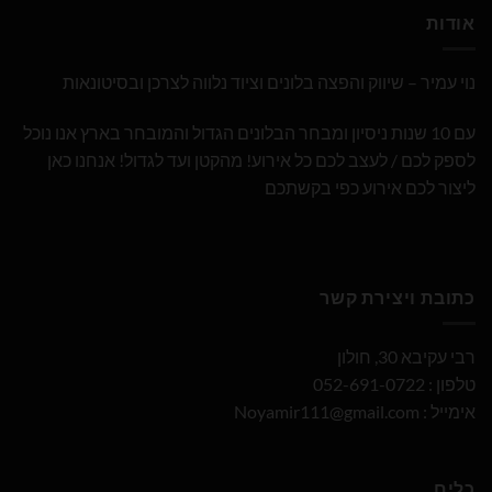
אודות
נוי עמיר – שיווק והפצה בלונים וציוד נלווה לצרכן ובסיטונאות
עם 10 שנות ניסיון ומבחר הבלונים הגדול והמובחר בארץ אנו נוכל
לספק לכם / לעצב לכם כל אירוע! מהקטן ועד לגדול! אנחנו כאן
ליצור לכם אירוע כפי בקשתכם
כתובת ויצירת קשר
רבי עקיבא 30, חולון
טלפון : 052-691-0722
אימייל :
Noyamir111@gmail.com
כלים