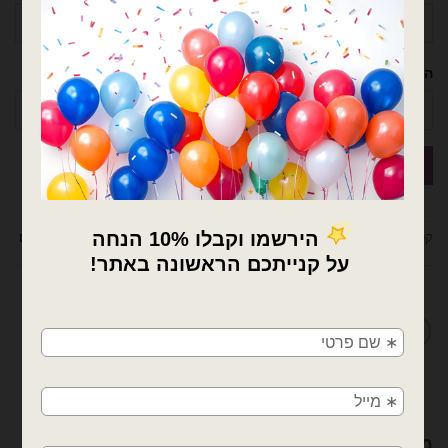
הטלפון שלך
קטגוריות:
בלוני מיילר
,
בלונים
,
מיילר הקדשות 18 אינץ
,
מיילר הקדשות/מודפסים
×
מדיניות החלפות / החזרות
🚚
משלוחים מהיום למחר!
חולון, בת ים, תל אביב, ראשון לציון, גבעתיים, רמת
גן, בני ברק, אזור, נס ציונה, רמלה, לוד, אשדוד, יבנה,
פתח תקווה
מוצרים קשורים