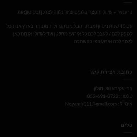
נוי עמיר – שיווק והפצה בלונים וציוד נלווה לצרכן ובסיטונאות
עם 10 שנות ניסיון ומבחר הבלונים הגדול והמובחר בארץ אנו נוכל
לספק לכם / לעצב לכם כל אירוע! מהקטן ועד לגדול! אנחנו כאן
ליצור לכם אירוע כפי בקשתכם
כתובת ויצירת קשר
רבי עקיבא 30, חולון
טלפון : 052-691-0722
אימייל :
Noyamir111@gmail.com
כלים