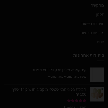
צור קשר
תקנון
הצהרת נגישות
מדיניות פרטיות
חנות
ביקורות אחרונות
קיר קאפה מלבן חלק 1.80X90 מטר
מאת wemanage wemanage
חבילת בלוני גומי איטלקי מיקס בוהו שיק 12 אינץ' -
100 יח'
דורג
5
מתוך
מאת Daniel Edri