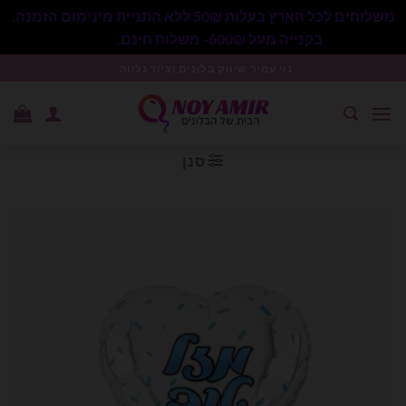
משלוחים לכל הארץ בעלות 50₪ ללא התניית מינימום הזמנה.
בקנייה מעל 600₪- משלוח חינם.
סגור
Ski
נוי עמיר שיווק בלונים וציוד נלווה .
t
conten
סנן