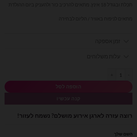
תכלת ובגודל 18 אינץ. מתאים להרכיב כזר ולהעניק ביום ההולדת
מתאים לניפוח באוויר / הליום לבחירה
זמן אספקה
עלות משלוחים
כמות של בלון מיילר לב מזל טוב קונפטי תכלת 18 אינץ'
הוספה לסל
קנה עכשיו
רוצה עזרה לארגן אירוע מושלם? נשמח לעזור!
השם שלך