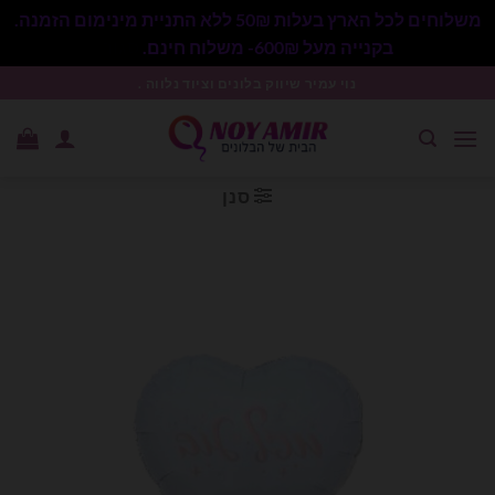
משלוחים לכל הארץ בעלות 50₪ ללא התניית מינימום הזמנה.
בקנייה מעל 600₪- משלוח חינם.
סגור
Ski
נוי עמיר שיווק בלונים וציוד נלווה .
t
conten
סנן