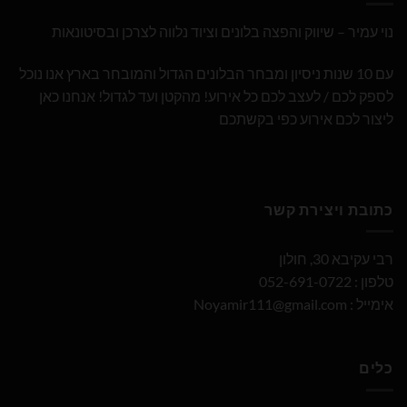
נוי עמיר – שיווק והפצה בלונים וציוד נלווה לצרכן ובסיטונאות
עם 10 שנות ניסיון ומבחר הבלונים הגדול והמובחר בארץ אנו נוכל
לספק לכם / לעצב לכם כל אירוע! מהקטן ועד לגדול! אנחנו כאן
ליצור לכם אירוע כפי בקשתכם
כתובת ויצירת קשר
רבי עקיבא 30, חולון
טלפון : 052-691-0722
אימייל :
Noyamir111@gmail.com
כלים