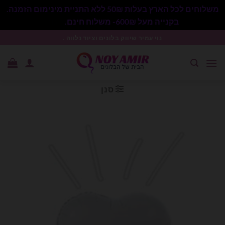
משלוחים לכל הארץ בעלות 50₪ ללא התניית מינימום הזמנה.
בקנייה מעל 600₪- משלוח חינם.
סגור
Ski
נוי עמיר שיווק בלונים וציוד נלווה .
t
conten
סנן