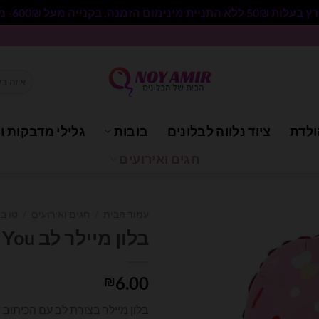
 בקנייה מעל 600₪- משלוח חינם.
חיפוש
עבור:
ולדת
ציוד נלווה לבלונים
בובות
גלילי מדבקות וי
חגים ואירועים
עמוד הבית
/
חגים ואירועים
/
טו בא
בלון מיילר לב I Love You
6.00
₪
בלון מיילר בצורת לב עם הכיתוב 