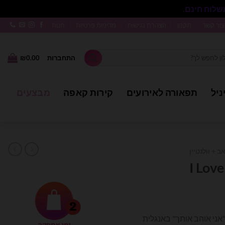
סגור
צור קשר
תקנון
הצהרת נגישות
מדיניות פרטיות
חנות
התחברות
0.00
₪
ניל
תפאורה לאירועים
קירות קאפה
מבצעים
ב + וולנטיין
"אני אוהב אותך" באנגלית