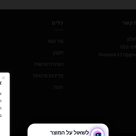
ת קשר
כלים
צור קשר
תקנון
Noyamir111@gma
הצהרת נגישות
מדיניות פרטיות
א
חנות
ה
ה
ב