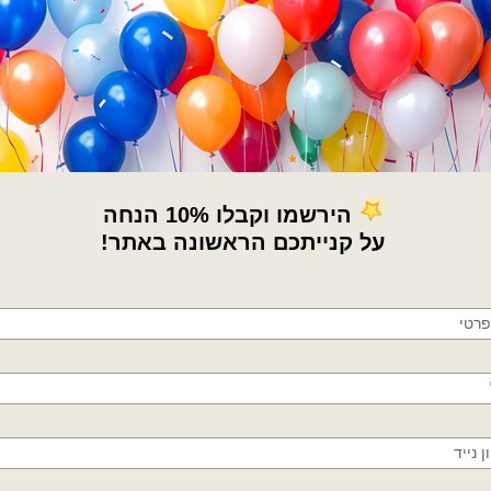
קטגוריות:
בלוני מיילר
,
בלונים
,
חגים ואיר
18 אינץ
,
מיילר הקדשות/מודפסים
תגיות:
בלון בצורת לב
,
בלונים אני אוהב 
×
🚚
מדיניות החלפות / החזר
משלוחים מהיום למחר!
חולון, בת ים, תל אביב, ראשון לציון, גבעתיים, רמת
גן, בני ברק, אזור, נס ציונה, רמלה, לוד, אשדוד, יבנה,
פתח תקווה