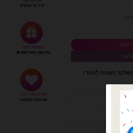
חירה
 לסל
כשיו
ושלם? נשמח לעזור!