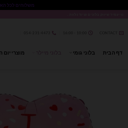
משלוחים לכל הארץ בעלות 50₪ ללא התניית מינימום הזמנה.
Ski
נוי עמיר שיווק בלונים וציוד נלווה .
t
conten
054-231-4473
10:00 - 16:00
CONTACT
דף הבית
בלוני גומי
בלוני מיילר
מוצרי יום ה