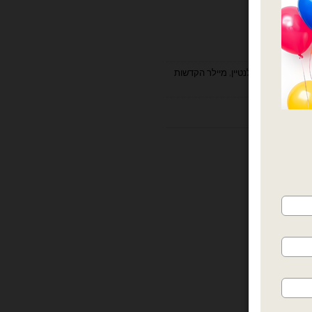
ועים
,
טו באב + וולנטיין
,
מיילר הקדשות
אותך
ות