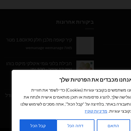
ביקורות אחרונות
קיר קאפה מלבן חלק 1.80X90 מטר
מאת wemanage wemanage
חבילת בלוני גומי איטלקי מיקס בוהו
שיק 12 אינץ' - 100 יח'
נחנו מכבדים את הפרטיות שלך
דורג
5
מתוך
מאת Daniel Edri
5
אנו משתמשים בקובצי עוגיות (Cookies) כדי לשפר את חוויית
בלון מספר 9 בצבע זהב מטאלי גודל
גלישה שלך, להציג פרסומות או תוכן מותאמים אישית ולנתח את
34 אינץ
תעבורה באתר. בלחיצה על "קבל הכול", אתה מסכים לשימוש שלנו
קובצי עוגיות.
מדיניות קוקיז
דורג
5
מתוך
מאת wemanage wemanage
5
התאם
דחה הכל
קבל הכל