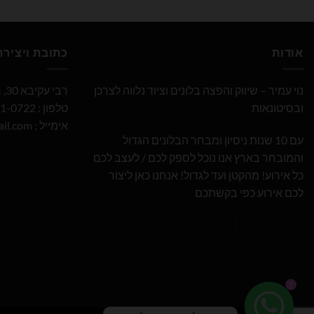
אודות
כתובת ויציר
נוי עמיר – שיווק והפצה בלונים וציוד נלווה לצרכן
רבי עקיבא 30, חולון
ובסיטונאות
טלפון : 052-691-0722
אימייל :
il.com
עם 10 שנות ניסיון ומבחר הבלונים הגדול
והמובחר בארץ אנו נוכל לספק לכם / לעצב לכם
כל אירוע! מהקטן ועד לגדול! אנחנו כאן ליצור
לכם אירוע כפי בקשתכם
1