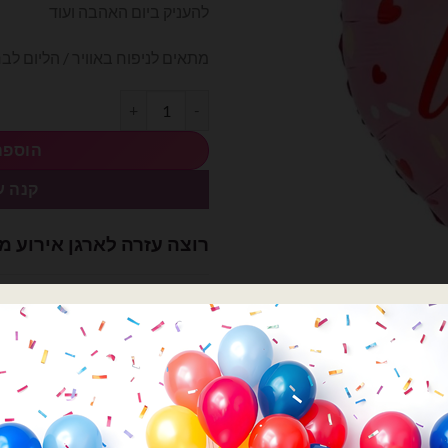
להעניק ביום האהבה ועוד
מתאים לניפוח באוויר / הליום לב
כמות של בלון מיילר לב I Love You
הוספה
קנה ע
רוצה עזרה לארגן אירוע מ
השם שלך
הטלפון שלך