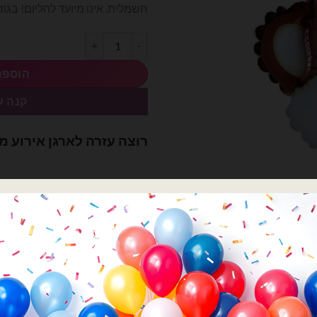
חשמלית. אינו מיועד להליום! בגודל: 12.8 אי
₪4.00.
₪7.00.
כמות של בלון מיילר קוף 12.8 אינצ'
הוספה
קנה ע
רוצה עזרה לארגן אירוע מ
השם שלך
הטלפון שלך