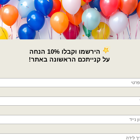
קטגוריות:
בלוני מיילר
,
בלוני מיילר קטנים 
תגיות:
בלון מיילר קוף
,
בלון מיני
,
בלון קוף
בלונים קונספט חיות
,
בלונים קטנים
×
מדיניות החלפות / החזר
🚚
משלוחים מהיום למחר!
חולון, בת ים, תל אביב, ראשון לציון, גבעתיים, רמת
גן, בני ברק, אזור, נס ציונה, רמלה, לוד, אשדוד, יבנה,
פתח תקווה