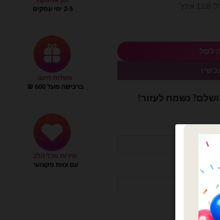
נץ׳
 לסל
כשיו
ושלם? נשמח לעזור!