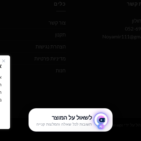
ת קשר
כלים
צור קשר
תקנון
Noyamir111@gma
הצהרת נגישות
מדיניות פרטיות
א
חנות
ה
ה
ב
הל על ידי
WEmanage - ניהול אתרים