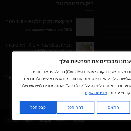
ביקורות אחרונות
קיר קאפה מלבן חלק 1.80X90 מטר
מאת wemanage wemanage
חבילת בלוני גומי איטלקי מיקס בוהו
שיק 12 אינץ' - 100 יח'
נחנו מכבדים את הפרטיות שלך
דורג
5
מתוך
מאת Daniel Edri
5
אנו משתמשים בקובצי עוגיות (Cookies) כדי לשפר את חוויית
בלון מספר 9 בצבע זהב מטאלי גודל
גלישה שלך, להציג פרסומות או תוכן מותאמים אישית ולנתח את
34 אינץ
תעבורה באתר. בלחיצה על "קבל הכול", אתה מסכים לשימוש שלנו
קובצי עוגיות.
מדיניות קוקיז
דורג
5
מתוך
מאת wemanage wemanage
5
התאם
דחה הכל
קבל הכל