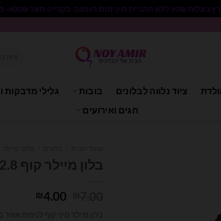
 בקנייה מעל 600₪- משלוח חינם.
חיפוש
עבור:
ולדת
ציוד נלווה לבלונים
בובות
גלילי מדבקות וי
חגים ואירועים
עמוד הבית
/
בלונים
/
בלוני מיילר
בלון מיילר קוף 12.8 אינצ'
המחיר
המחיר
4.00
7.00
₪
₪
המקורי
הנוכחי
בלון מיילר מיני קוף לניפוח אווי
היה:
הוא: