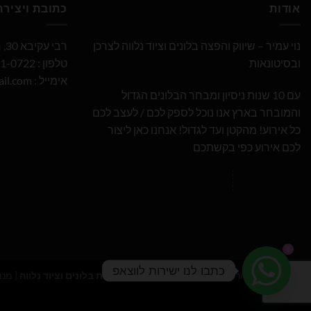
אודות
כתובת ויציר
נוי עמיר – שיווק והפצה בלונים וציוד נלווה לצרכן
רבי עקיבא 30, חולון
ובסיטונאות
טלפון : 052-691-0722
אימייל :
il.com
עם 10 שנות ניסיון ומבחר הבלונים הגדול
והמובחר בארץ אנו נוכל לספק לכם / לעצב לכם
כל אירוע! מהקטן ועד לגדול! אנחנו כאן ליצור
לכם אירוע כפי בקשתכם
1
כתבו לנו ישירות לווצאפ
כל הזכויות שמורות 2026 ©
נוי עמיר - שיווק והפצת בלונים וציוד נלווה
| מנו