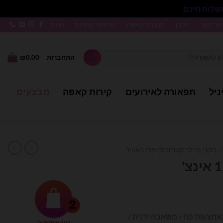
סגור
צור קשר
תקנון
הצהרת נגישות
מדיניות פרטיות
חנות
התחברות
0.00
₪
ניל
תפאורה לאירועים
קירות קאפה
מבצעים
/
בלוני מיילר קטנים לניפוח באוויר
ר באמצעות פה / משאבה ידנית /