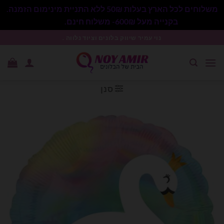
משלוחים לכל הארץ בעלות 50₪ ללא התניית מינימום הזמנה.
בקנייה מעל 600₪- משלוח חינם.
סגור
Ski
נוי עמיר שיווק בלונים וציוד נלווה .
t
conten
סנן