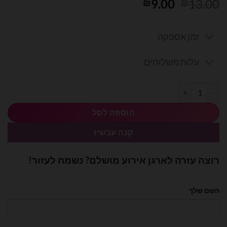
המחיר
המחיר
9.00
13.00
₪
₪
המקורי
הנוכחי
היה:
הוא:
זמן אספקה
₪9.00.
₪13.00.
עלות משלוחים
כמות של בלון מיילר 18׳ בצורת ברבור צבעוני מבריק
הוספה לסל
קנה עכשיו
רוצה עזרה לארגן אירוע מושלם? נשמח לעזור!
השם שלך