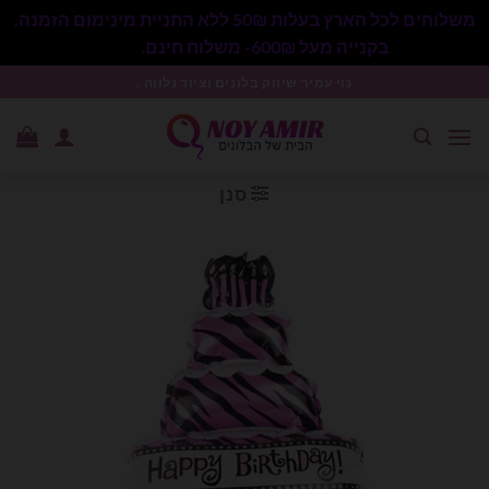
משלוחים לכל הארץ בעלות 50₪ ללא התניית מינימום הזמנה.
בקנייה מעל 600₪- משלוח חינם.
סגור
Ski
נוי עמיר שיווק בלונים וציוד נלווה .
t
conten
סנן