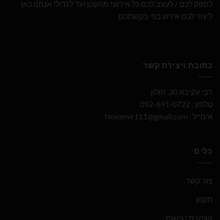
לספק לכם / לעצב לכם כל אירוע! מהקטן ועד לגדול! אנחנו כאן
ליצור לכם אירוע כפי בקשתכם
כתובת ויצירת קשר
רבי עקיבא 30, חולון
טלפון : 052-691-0722
אימייל :
Noyamir111@gmail.com
כלים
צור קשר
תקנון
הצהרת נגישות