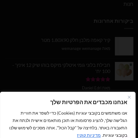
חנות
ביקורות אחרונות
קיר קאפה מלבן חלק 1.80X90 מטר
מאת wemanage wemanage
חבילת בלוני גומי איטלקי מיקס בוהו שיק 12 אינץ' -
100 יח'
דורג
5
מתוך
מאת Daniel Edri
5
בלון מספר 9 בצבע זהב מטאלי גודל 34 אינץ
אנחנו מכבדים את הפרטיות שלך
אנו משתמשים בקובצי עוגיות (Cookies) כדי לשפר את חוויית
דורג
5
מתוך
מאת wemanage wemanage
5
הגלישה שלך, להציג פרסומות או תוכן מותאמים אישית ולנתח את
התעבורה באתר. בלחיצה על "קבל הכול", אתה מסכים לשימוש שלנו
בקובצי עוגיות.
מדיניות קוקיז
1