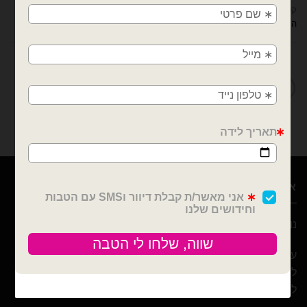
קטגוריות:
בלוני מיילר
,
בלונים
,
טו באב + וולנטיין
,
מיילר הקדשות 18 אינץ
,
מיילר
משלוחים מהיום למחר!
הקדשות/מודפסים
חולון, בת ים, תל אביב, ראשון לציון, גבעתיים, רמת
גן, בני ברק, אזור, נס ציונה, רמלה, לוד, אשדוד, יבנה,
מדיניות החלפות / החזרות
פתח תקווה
אודות
נוי עמיר – שיווק והפצה בלונים וציוד נלווה לצרכן ובסיטונאות
עם 10 שנות ניסיון ומבחר הבלונים הגדול והמובחר בארץ אנו נוכל
לספק לכם / לעצב לכם כל אירוע! מהקטן ועד לגדול! אנחנו כאן
ליצור לכם אירוע כפי בקשתכם