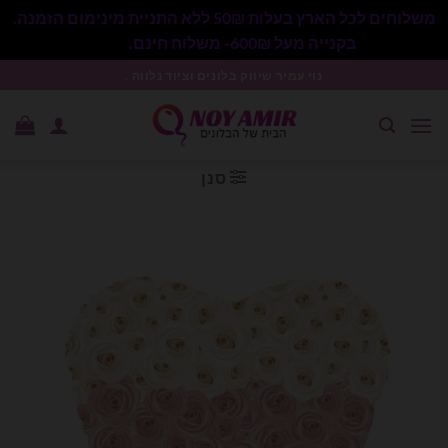
משלוחים לכל הארץ בעלות 50₪ ללא התניית מינימום הזמנה.
בקנייה מעל 600₪- משלוח חינם.
סגור
Ski
נוי עמיר שיווק בלונים וציוד נלווה .
t
conten
סנן