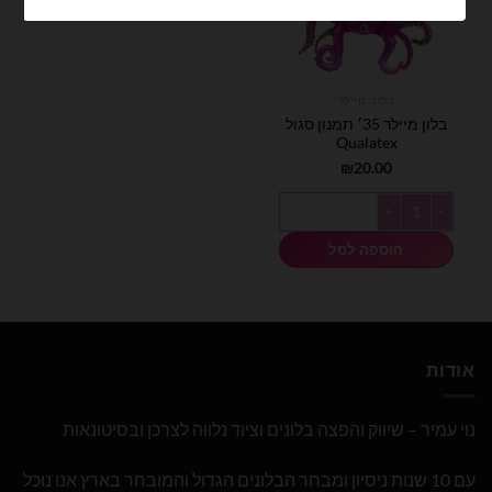
בלוני מיילר
בלון מיילר 35׳ תמנון סגול
Qualatex
₪
20.00
כמות של בלון מיילר 35׳ תמנון סגול Qualatex
הוספה לסל
אודות
נוי עמיר – שיווק והפצה בלונים וציוד נלווה לצרכן ובסיטונאות
עם 10 שנות ניסיון ומבחר הבלונים הגדול והמובחר בארץ אנו נוכל