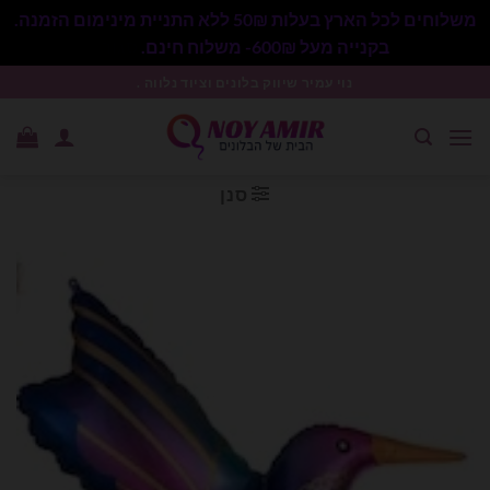
משלוחים לכל הארץ בעלות 50₪ ללא התניית מינימום הזמנה.
בקנייה מעל 600₪- משלוח חינם.
סגור
Ski
נוי עמיר שיווק בלונים וציוד נלווה .
t
conten
סנן