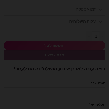
היה:
הוא:
זמן אספקה
₪15.00.
₪21.00.
עלות משלוחים
כמות של בלון מיילר ציפור צבעונית גדולה anagram
הוספה לסל
קנה עכשיו
רוצה עזרה לארגן אירוע מושלם? נשמח לעזור!
השם שלך
הטלפון שלך