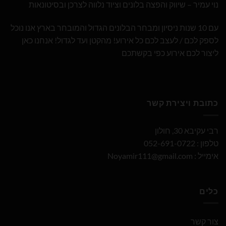
נוי עמיר – שיווק והפצה בלונים וציוד נלווה לצרכן ובסיטונאות
עם 10 שנות ניסיון ומבחר הבלונים הגדול והמובחר בארץ אנו נוכל
לספק לכם / לעצב לכם כל אירוע! מהקטן ועד לגדול! אנחנו כאן
ליצור לכם אירוע כפי בקשתכם
כתובת ויצירת קשר
רבי עקיבא 30, חולון
טלפון : 052-691-0722
אימייל :
Noyamir111@gmail.com
כלים
צור קשר