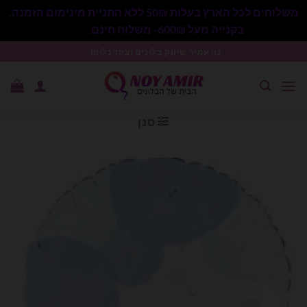
משלוחים לכל הארץ בעלות 50₪ ללא התניית מינימום הזמנה.
בקנייה מעל 600₪- משלוח חינם.
סגור
Ski
נוי עמיר שיווק בלונים וציוד נלווה .
t
conten
סנן