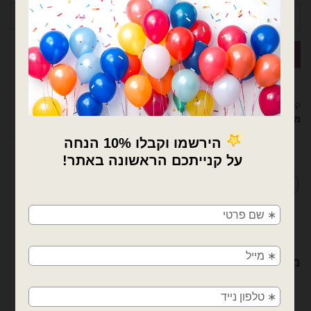
קטגוריות:
בלוני הולדת בן/בת
,
בלוני מיילר
,
בלונים
,
מיילר הקדשות 18 אינץ
,
מיילר הקדשות/מודפסים
מדיניות החלפות / החזרות
×
🚚
משלוחים מהיום למחר!
חולון, בת ים, תל אביב, ראשון לציון, גבעתיים, רמת
מוצרים קשורים
גן, בני ברק, אזור, נס ציונה, רמלה, לוד, אשדוד, יבנה,
פתח תקווה