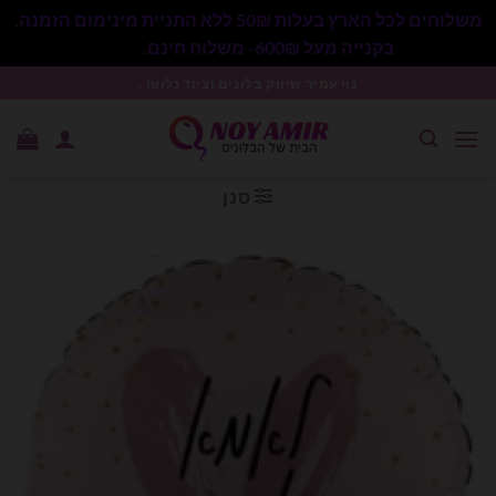
משלוחים לכל הארץ בעלות 50₪ ללא התניית מינימום הזמנה.
בקנייה מעל 600₪- משלוח חינם.
סגור
Ski
נוי עמיר שיווק בלונים וציוד נלווה .
t
conten
סנן