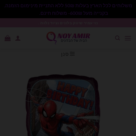
משלוחים לכל הארץ בעלות 50₪ ללא התניית מינימום הזמנה.
בקנייה מעל 600₪- משלוח חינם.
סגור
Ski
נוי עמיר שיווק בלונים וציוד נלווה .
t
conten
סנן