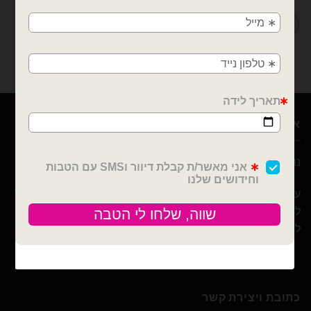
חולון, בת ים, תל אביב, ראשון לציון, גבעתיים, רמת
גן, בני ברק, אזור, נס ציונה, רמלה, לוד, אשדוד, יבנה,
פתח תקווה
אודות
נוי עמיר – שיווק והפצה בלונים וציוד נלווה לצרכן ובסיטונאות
עם 10 שנות ניסיון ומבחר הבלונים הגדול והמובחר בארץ אנו נוכל
לספק לכם / לעצב לכם כל אירוע! מהקטן ועד לגדול! אנחנו כאן
ליצור לכם אירוע כפי בקשתכם
כתובת ויצירת קשר