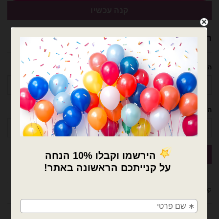
קנה עכשיו
רוצה עזרה לארגן אירוע מושלם? נשמח לעזור!
השם שלך
הטלפון שלך
×
🚚
קטגוריות:
בלוני מיילר
,
בלונים
,
דמויות ילדים
משלוחים מהיום למחר!
מדיניות החלפות / החזרות