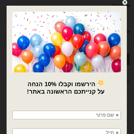
השם שלך
הטלפון שלך
קטגוריות:
בלוני מיילר
,
בלונים
,
דמויות ילדים
תיאור
×
🚚
מדיניות החלפות / החזרות
משלוחים מהיום למחר!
חולון, בת ים, תל אביב, ראשון לציון, גבעתיים, רמת
גן, בני ברק, אזור, נס ציונה, רמלה, לוד, אשדוד, יבנה,