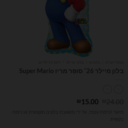
עמוד הבית
/
בלונים
/
בלוני מיילר
/
דמויות ילדים
בלון מיילר 26׳ סופר מריו Super Mario
המחיר
המחיר
15.00
24.00
₪
₪
המקורי
הנוכחי
מיועד לניפוח עצמי, על ידי משאבת בלונים מקצועית או ניפוח
היה:
הוא:
בקשית.
₪15.00.
₪24.00.