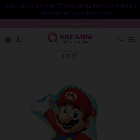
משלוחים לכל הארץ בעלות 50₪ ללא התניית מינימום הזמנה.
בקנייה מעל 600₪- משלוח חינם.
סגור
Ski
נוי עמיר שיווק בלונים וציוד נלווה .
t
conten
סנן