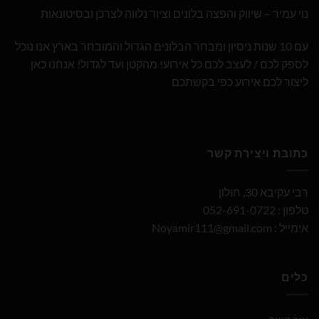
נוי עמיר – שיווק והפצה בלונים וציוד נלווה לצרכן ובסיטונאות
עם 10 שנות ניסיון ומבחר הבלונים הגדול והמובחר בארץ אנו נוכל
לספק לכם / לעצב לכם כל אירוע! מהקטן ועד לגדול! אנחנו כאן
ליצור לכם אירוע כפי בקשתכם
כתובת ויצירת קשר
רבי עקיבא 30, חולון
טלפון : 052-691-0722
אימייל :
Noyamir111@gmail.com
כלים