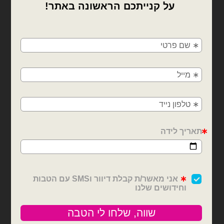
×
🚚
משלוחים מהיום למחר!
חולון, בת ים, תל אביב, ראשון לציון, גבעתיים, רמת
גן, בני ברק, אזור, נס ציונה, רמלה, לוד, אשדוד, יבנה,
פתח תקווה
בלוני גומי מודפסים
בלוני מיילר
חבילת 100 בלוני לטקס
בלון מיילר דינוזאור כתום
מודפסים צ'יטה
גודל בינוני
₪
4.00
₪
60.00
כמות של חבילת 100 בלוני לטקס מודפסים צ'יטה
כמות של בלון מיילר דינוזאור כתום גוד
הוספה לסל
הוספה לסל