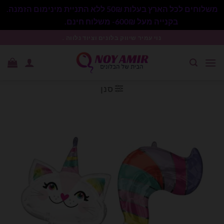
משלוחים לכל הארץ בעלות 50₪ ללא התניית מינימום הזמנה.
בקנייה מעל 600₪- משלוח חינם.
סגור
Ski
נוי עמיר שיווק בלונים וציוד נלווה .
t
conten
סנן