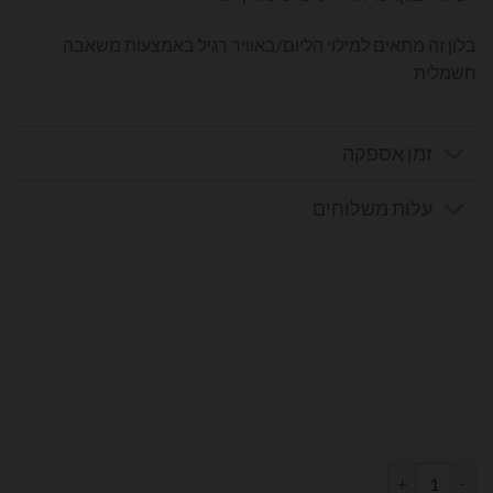
בלון זה מתאים למילוי הליום/באוויר רגיל באמצעות משאבה
חשמלית
זמן אספקה
עלות משלוחים
כמות של בלון מספר 2 בצבע לבן מט גודל 34 אינץ