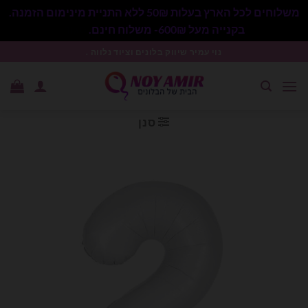
משלוחים לכל הארץ בעלות 50₪ ללא התניית מינימום הזמנה.
בקנייה מעל 600₪- משלוח חינם.
סגור
Ski
נוי עמיר שיווק בלונים וציוד נלווה .
t
conten
סנן