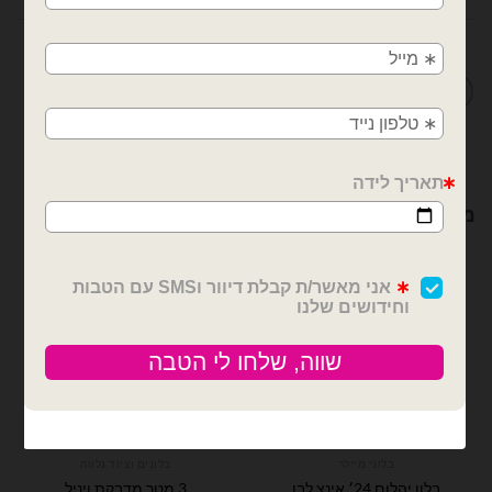
משלוחים מהיום למחר!
חולון, בת ים, תל אביב, ראשון לציון, גבעתיים, רמת
מדיניות החלפות / החזרות
גן, בני ברק, אזור, נס ציונה, רמלה, לוד, אשדוד, יבנה,
פתח תקווה
מוצרים קשורים
בלוני מיילר
בלונים וציוד נלווה
3 מטר מדבקת ויניל
בלון יהלום 24׳ אינצ לבן