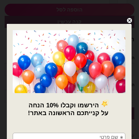
הוספה לסל
קנה עכשיו
רוצה עזרה לארגן אירוע מושלם? נשמח לעזור!
השם שלך
הטלפון שלך
×
🚚
קטגוריה:
בלוני ספרות