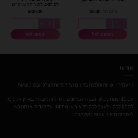
לסילואט לבן רוחב 30 ס״מ
המחיר
המחיר
₪
30.00
₪
2.00
₪
13.00
המקורי
הנוכחי
היה:
הוא:
כמות של בלון יהלום 24׳ אינצ לבן
כמות של 3 מטר מדבקת ויניל לסילואט לבן רוחב 30 ס״מ
₪2.00.
₪13.00.
הוספה לסל
הוספה לסל
אודות
נוי עמיר – שיווק והפצה בלונים וציוד נלווה לצרכן ובסיטונאות
עם 10 שנות ניסיון ומבחר הבלונים הגדול והמובחר בארץ אנו נוכל
לספק לכם / לעצב לכם כל אירוע! מהקטן ועד לגדול! אנחנו כאן
ליצור לכם אירוע כפי בקשתכם