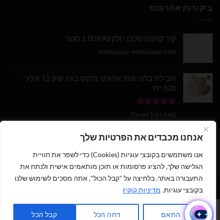
ביקורות אחרונות
קיר קאפה מלבן חלק 1.80X90 מטר
מאת wemanage wemanage
חבילת בלוני גומי איטלקי מיקס בוהו שיק 12 אינץ' -
100 יח'
דורג
5
מתוך
מאת Daniel Edri
5
בלון מספר 9 בצבע זהב מטאלי גודל 34 אינץ
אנחנו מכבדים את הפרטיות שלך
אנו משתמשים בקובצי עוגיות (Cookies) כדי לשפר את חוויית
דורג
5
מתוך
מאת wemanage wemanage
5
הגלישה שלך, להציג פרסומות או תוכן מותאמים אישית ולנתח את
התעבורה באתר. בלחיצה על "קבל הכול", אתה מסכים לשימוש שלנו
1
בקובצי עוגיות.
מדיניות קוקיז
כתבו לנו ישירות לווצאפ
כל הזכויות שמורות 2026 ©
נוי עמיר - שיווק והפצת בלונים וציוד נלווה
|
התאם
דחה הכל
קבל הכל