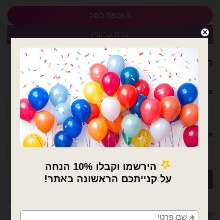
הוספה לסל
קנה עכשיו
רוצה עזרה לארגן אירוע מושלם? נשמח לעזור!
השם שלך
הטלפון שלך
×
🚚
קטגוריה:
בלוני ספרות