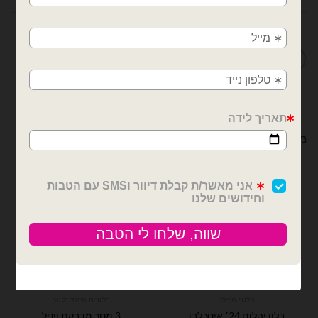
משלוחים מהיום למחר!
חולון, בת ים, תל אביב, ראשון לציון, גבעתיים, רמת
מדיניות החלפות / החזרות
גן, בני ברק, אזור, נס ציונה, רמלה, לוד, אשדוד, יבנה,
פתח תקווה
מוצרים קשורים
בלוני מיילר
בלונים וציוד נלווה
3 מטר מדבקת ויניל
בלון יהלום 24׳ אינצ לבן