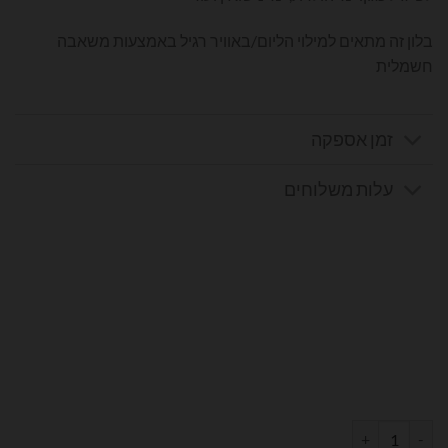
בלון זה מתאים למילוי הליום/באוויר רגיל באמצעות משאבה
חשמלית
זמן אספקה
עלות משלוחים
כמות של בלון מספר 6 בצבע לבן מט גודל 34 אינץ