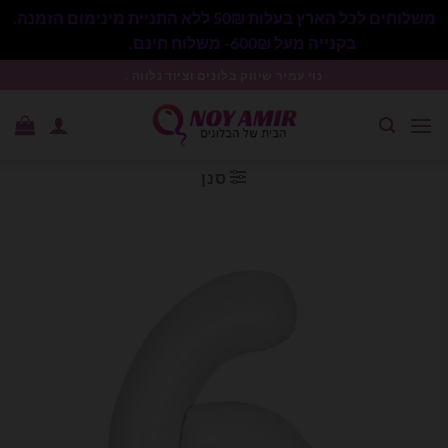
משלוחים לכל הארץ בעלות 50₪ ללא התניית מינימום הזמנה.
בקנייה מעל 600₪- משלוח חינם.
סגור
Ski
נוי עמיר שיווק בלונים וציוד נלווה .
t
conten
סנן