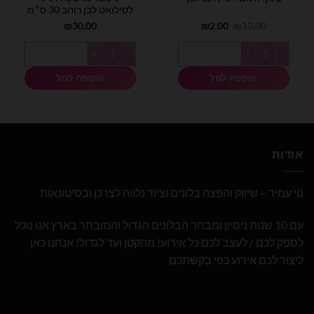
לסילואט לבן רוחב 30 ס״מ
המחיר
המחיר
₪
30.00
₪
2.00
₪
13.00
המקורי
הנוכחי
היה:
הוא:
כמות של בלון יהלום 24׳ אינצ לבן
כמות של 3 מטר מדבקת ויניל לסילואט לבן רוחב 30 ס״מ
₪2.00.
₪13.00.
הוספה לסל
הוספה לסל
אודות
נוי עמיר – שיווק והפצה בלונים וציוד נלווה לצרכן ובסיטונאות
עם 10 שנות ניסיון ומבחר הבלונים הגדול והמובחר בארץ אנו נוכל
לספק לכם / לעצב לכם כל אירוע! מהקטן ועד לגדול! אנחנו כאן
ליצור לכם אירוע כפי בקשתכם