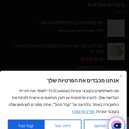
ביקורות אחרונות
קיר קאפה מלבן חלק 1.80X90 מטר
מאת wemanage wemanage
חבילת בלוני גומי איטלקי מיקס בוהו שיק 12 אינץ' -
100 יח'
דורג
5
מתוך
מאת Daniel Edri
5
בלון מספר 9 בצבע זהב מטאלי גודל 34 אינץ
אנחנו מכבדים את הפרטיות שלך
אנו משתמשים בקובצי עוגיות (Cookies) כדי לשפר את חוויית
דורג
5
מתוך
מאת wemanage wemanage
5
הגלישה שלך, להציג פרסומות או תוכן מותאמים אישית ולנתח את
התעבורה באתר. בלחיצה על "קבל הכול", אתה מסכים לשימוש שלנו
1
בקובצי עוגיות.
מדיניות קוקיז
כתבו לנו ישירות לווצאפ
כל הזכויות שמורות 2026 ©
נוי עמיר - שיווק והפצת בלונים וציוד נלווה
|
התאם
דחה הכל
קבל הכל