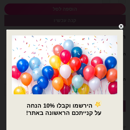
הוספה לסל
קנה עכשיו
רוצה עזרה לארגן אירוע מושלם? נשמח לעזור!
השם שלך
הטלפון שלך
×
🚚
קטגוריה:
בלוני ספרות