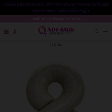
משלוחים לכל הארץ בעלות 50₪ ללא התניית מינימום הזמנה.
בקנייה מעל 600₪- משלוח חינם.
סגור
Ski
נוי עמיר שיווק בלונים וציוד נלווה .
t
conten
סנן