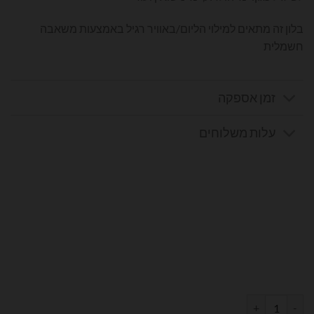
בלון זה מתאים למילוי הליום/באוויר רגיל באמצעות משאבה
חשמלית
זמן אספקה
עלות משלוחים
כמות של בלון מספר 8 בצבע חול אבן גודל 34 אינץ