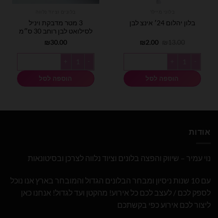
בלוני מיילר
בלונים וציוד נלווה
3 מטר מדבקת ויניל
בלון יהלום 24׳ אינצ לבן
לסילואט לבן רוחב 30 ס״מ
המחיר
המחיר
₪
30.00
₪
2.00
₪
13.00
המקורי
הנוכחי
היה:
הוא:
כמות של בלון יהלום 24׳ אינצ לבן
כמות של 3 מטר מדבקת ויניל לסילואט לבן רוחב 30 ס״מ
₪2.00.
₪13.00.
הוספה לסל
הוספה לסל
אודות
נוי עמיר – שיווק והפצה בלונים וציוד נלווה לצרכן ובסיטונאות
עם 10 שנות ניסיון ומבחר הבלונים הגדול והמובחר בארץ אנו נוכל
לספק לכם / לעצב לכם כל אירוע! מהקטן ועד לגדול! אנחנו כאן
ליצור לכם אירוע כפי בקשתכם