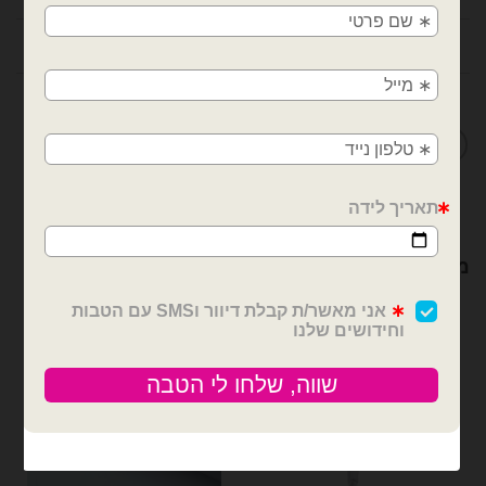
משלוחים מהיום למחר!
תיאור
חולון, בת ים, תל אביב, ראשון לציון, גבעתיים, רמת
גן, בני ברק, אזור, נס ציונה, רמלה, לוד, אשדוד, יבנה,
מדיניות החלפות / החזרות
פתח תקווה
מוצרים קשורים