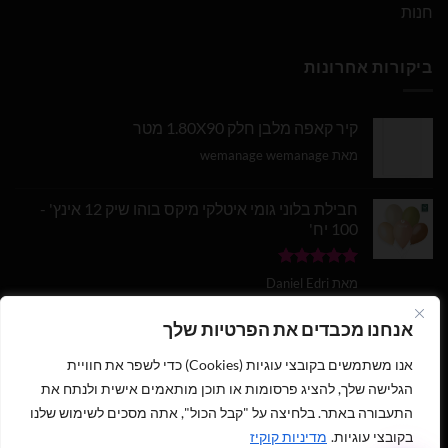
חנות
ביקורות אחרונות
קיר קאפה מלבן חלק 1.80X90 מטר
מאת wemanage wemanage
חבילת בלוני גומי איטלקי מיקס בוהו שיק 12 אינץ' -
100 יח'
דורג
5
מתוך
מאת Daniel Edri
5
בלון מספר 9 בצבע זהב מטאלי גודל 34 אינץ
אנחנו מכבדים את הפרטיות שלך
אנו משתמשים בקובצי עוגיות (Cookies) כדי לשפר את חוויית
דורג
5
מתוך
מאת wemanage wemanage
5
הגלישה שלך, להציג פרסומות או תוכן מותאמים אישית ולנתח את
התעבורה באתר. בלחיצה על "קבל הכול", אתה מסכים לשימוש שלנו
בקובצי עוגיות.
מדיניות קוקיז
1