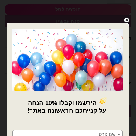
הוספה לסל
קנה עכשיו
רוצה עזרה לארגן אירוע מושלם? נשמח לעזור!
השם שלך
הטלפון שלך
×
🚚
קטגוריה:
בלוני ספרות