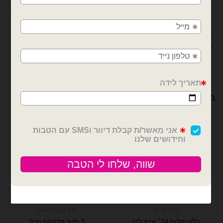
משלוחים מהיום למחר!
חולון, בת ים, תל אביב, ראשון לציון, גבעתיים, רמת
מדיניות החלפות / החזרות
גן, בני ברק, אזור, נס ציונה, רמלה, לוד, אשדוד, יבנה,
פתח תקווה
מוצרים קשורים
בלוני מיילר
בלונים וציוד נלווה
3 מטר מדבקת ויניל
בלון יהלום 24׳ אינצ לבן