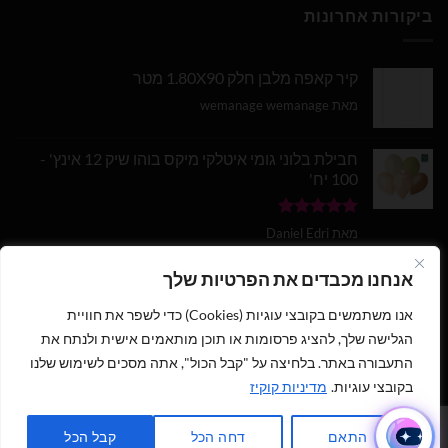
ביקורות אחרונות
קיר קאפה מלבן חלק 1.80X90 מטר
מאת wemanage wemanage
חבילת בלוני גומי איטלקי מיקס בוהו שיק 12 אינץ' -
100 יח'
דורג
5
מתוך
מאת Daniel Edri
5
בלון מספר 9 בצבע זהב מטאלי גודל 34 אינץ
אנחנו מכבדים את הפרטיות שלך
אנו משתמשים בקובצי עוגיות (Cookies) כדי לשפר את חוויית
דורג
5
מתוך
מאת wemanage wemanage
5
הגלישה שלך, להציג פרסומות או תוכן מותאמים אישית ולנתח את
התעבורה באתר. בלחיצה על "קבל הכול", אתה מסכים לשימוש שלנו
1
בקובצי עוגיות.
מדיניות קוקיז
כתבו לנו ישירות לווצאפ
כל הזכויות שמורות 2026 ©
נוי עמיר - שיווק והפצת בלונים וציוד נלווה
|
התאם
דחה הכל
קבל הכל