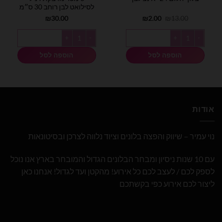
לסילואט לבן רוחב 30 ס״מ
המחיר
המחיר
₪
30.00
₪
2.00
₪
13.00
המקורי
הנוכחי
היה:
הוא:
כמות של בלון יהלום 24׳ אינצ לבן
כמות של 3 מטר מדבקת ויניל לסילואט לבן רוחב 30 ס״מ
₪2.00.
₪13.00.
הוספה לסל
הוספה לסל
אודות
נוי עמיר – שיווק והפצה בלונים וציוד נלווה לצרכן ובסיטונאות
עם 10 שנות ניסיון ומבחר הבלונים הגדול והמובחר בארץ אנו נוכל
לספק לכם / לעצב לכם כל אירוע! מהקטן ועד לגדול! אנחנו כאן
ליצור לכם אירוע כפי בקשתכם