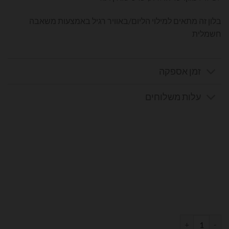
בלון זה מתאים למילוי הליום/באוויר רגיל באמצעות משאבה
חשמלית
זמן אספקה
עלות משלוחים
כמות של בלון מספר 9 בצבע לבן מט גודל 34 אינץ