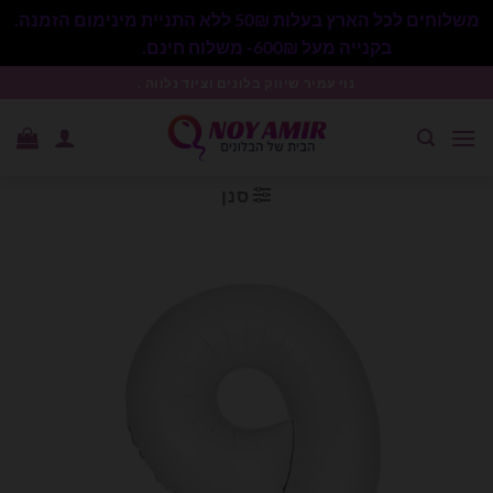
משלוחים לכל הארץ בעלות 50₪ ללא התניית מינימום הזמנה.
בקנייה מעל 600₪- משלוח חינם.
סגור
Ski
נוי עמיר שיווק בלונים וציוד נלווה .
t
conten
סנן