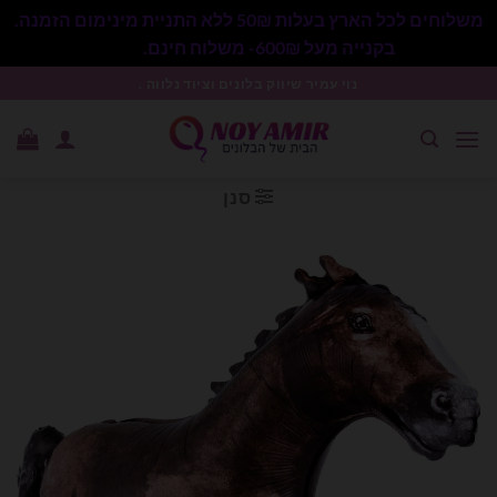
משלוחים לכל הארץ בעלות 50₪ ללא התניית מינימום הזמנה.
בקנייה מעל 600₪- משלוח חינם.
סגור
Ski
נוי עמיר שיווק בלונים וציוד נלווה .
t
conten
סנן