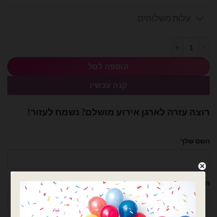
עלות משלוחים
כמות של בלון סוס ענק 40 אינץ׳ סוס דוהר חום anagram
הוספה לסל
קנה עכשיו
רוצה עזרה לארגן אירוע מושלם? נשמח לעזור!
השם שלך
הטלפון שלך