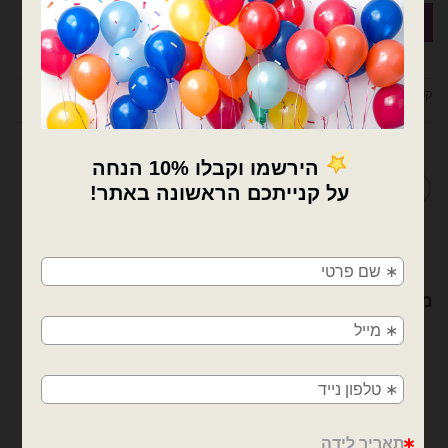
קטגוריות:
בלוני מיילר
,
בלונים
,
חיות
מדיניות החלפות / החזרות
×
🚚
משלוחים מהיום למחר!
מוצרים קשורים
חולון, בת ים, תל אביב, ראשון לציון, גבעתיים, רמת
גן, בני ברק, אזור, נס ציונה, רמלה, לוד, אשדוד, יבנה,
פתח תקווה