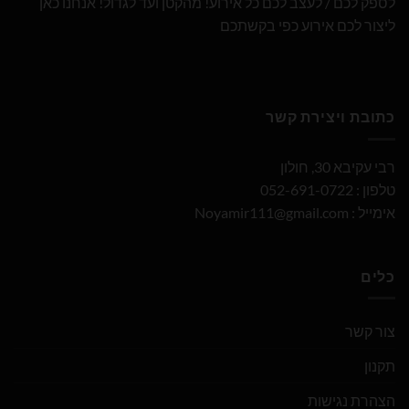
לספק לכם / לעצב לכם כל אירוע! מהקטן ועד לגדול! אנחנו כאן
ליצור לכם אירוע כפי בקשתכם
כתובת ויצירת קשר
רבי עקיבא 30, חולון
טלפון : 052-691-0722
אימייל :
Noyamir111@gmail.com
כלים
צור קשר
תקנון
הצהרת נגישות