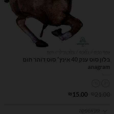
עמוד הבית
/
בלונים
/
בלוני מיילר
/
חיות
בלון סוס ענק 40 אינץ׳ סוס דוהר חום
anagram
המחיר
המחיר
15.00
21.00
₪
₪
המקורי
הנוכחי
היה:
הוא:
זמן אספקה
₪15.00.
₪21.00.