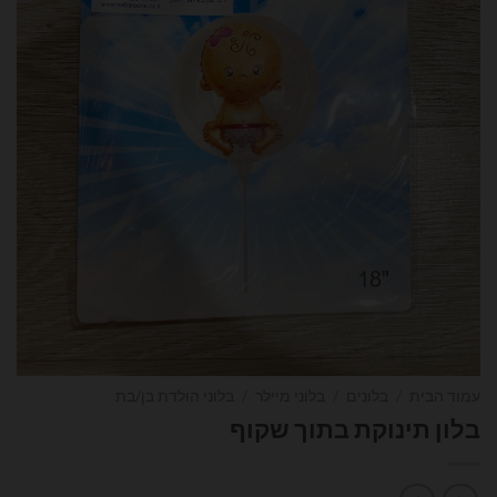
עמוד הבית
/
בלונים
/
בלוני מיילר
/
בלוני הולדת בן/בת
בלון תינוקת בתוך שקוף