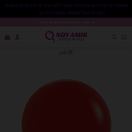
משלוחים לכל הארץ בעלות 50₪ ללא התניית מינימום הזמנה.
בקנייה מעל 600₪- משלוח חינם.
סגור
Ski
נוי עמיר שיווק בלונים וציוד נלווה .
t
conten
סנן