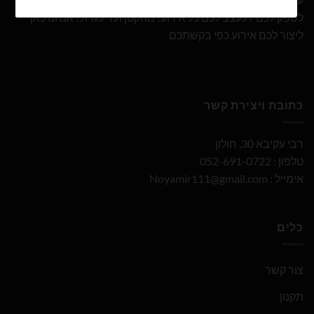
לספק לכם / לעצב לכם כל אירוע! מהקטן ועד לגדול! אנחנו כאן
ליצור לכם אירוע כפי בקשתכם
כתובת ויצירת קשר
רבי עקיבא 30, חולון
טלפון : 052-691-0722
אימייל :
Noyamir111@gmail.com
כלים
צור קשר
תקנון