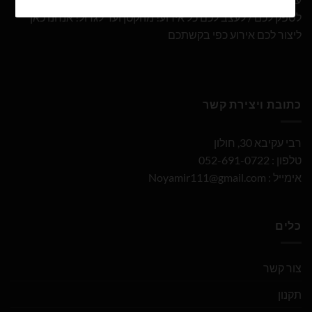
לספק לכם / לעצב לכם כל אירוע! מהקטן ועד לגדול! אנחנו כאן
ליצור לכם אירוע כפי בקשתכם
כתובת ויצירת קשר
רבי עקיבא 30, חולון
טלפון : 052-691-0722
אימייל :
Noyamir111@gmail.com
כלים
צור קשר
תקנון