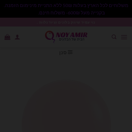
משלוחים לכל הארץ בעלות 50₪ ללא התניית מינימום הזמנה.
בקנייה מעל 600₪- משלוח חינם.
סגור
Ski
נוי עמיר שיווק בלונים וציוד נלווה .
t
conten
סנן