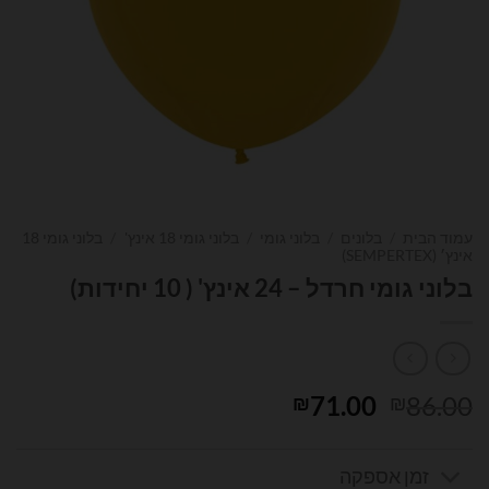
עמוד הבית
/
בלונים
/
בלוני גומי
/
בלוני גומי 18 אינץ'
/
בלוני גומי 18
אינץ׳ (SEMPERTEX)
בלוני גומי חרדל – 24 אינץ' ( 10 יחידות)
המחיר
המחיר
71.00
86.00
₪
₪
המקורי
הנוכחי
היה:
הוא:
זמן אספקה
₪71.00.
₪86.00.