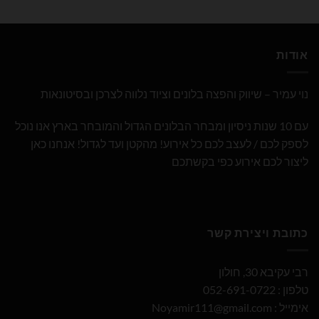
אודות
נוי עמיר – שיווק והפצה בלונים וציוד נלווה לצרכן ובסיטונאות
עם 10 שנות ניסיון ומבחר הבלונים הגדול והמובחר בארץ אנו נוכל
לספק לכם / לעצב לכם כל אירוע! מהקטן ועד לגדול! אנחנו כאן
ליצור לכם אירוע כפי בקשתכם
כתובת ויצירת קשר
רבי עקיבא 30, חולון
טלפון : 052-691-0722
אימייל :
Noyamir111@gmail.com