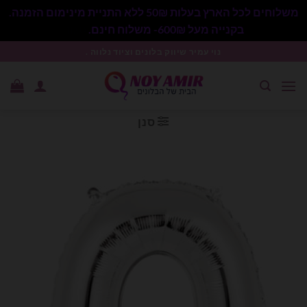
משלוחים לכל הארץ בעלות 50₪ ללא התניית מינימום הזמנה.
בקנייה מעל 600₪- משלוח חינם.
סגור
Ski
נוי עמיר שיווק בלונים וציוד נלווה .
t
conten
סנן