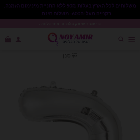
משלוחים לכל הארץ בעלות 50₪ ללא התניית מינימום הזמנה.
בקנייה מעל 600₪- משלוח חינם.
סגור
Ski
נוי עמיר שיווק בלונים וציוד נלווה .
t
conten
סנן