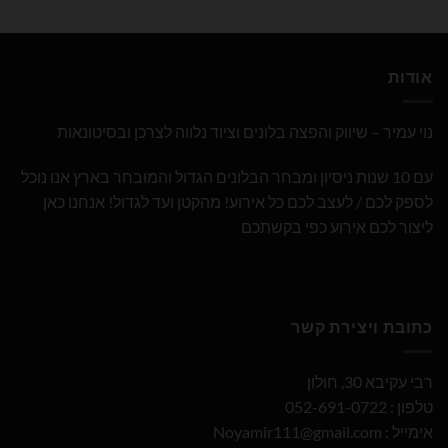
אודות
נוי עמיר – שיווק והפצה בלונים וציוד נלווה לצרכן ובסיטונאות
עם 10 שנות ניסיון ומבחר הבלונים הגדול והמובחר בארץ אנו נוכל
לספק לכם / לעצב לכם כל אירוע! מהקטן ועד לגדול! אנחנו כאן
ליצור לכם אירוע כפי בקשתכם
כתובת ויצירת קשר
רבי עקיבא 30, חולון
טלפון : 052-691-0722
אימייל :
Noyamir111@gmail.com