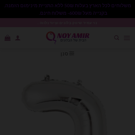
משלוחים לכל הארץ בעלות 50₪ ללא התניית מינימום הזמנה.
בקנייה מעל 600₪- משלוח חינם.
סגור
Ski
נוי עמיר שיווק בלונים וציוד נלווה .
t
conten
סנן