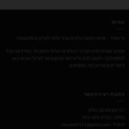
אודות
נוי עמיר – שיווק והפצה בלונים וציוד נלווה לצרכן ובסיטונאות
עם 10 שנות ניסיון ומבחר הבלונים הגדול והמובחר בארץ אנו נוכל
לספק לכם / לעצב לכם כל אירוע! מהקטן ועד לגדול! אנחנו כאן
ליצור לכם אירוע כפי בקשתכם
כתובת ויצירת קשר
רבי עקיבא 30, חולון
טלפון : 052-691-0722
אימייל :
Noyamir111@gmail.com