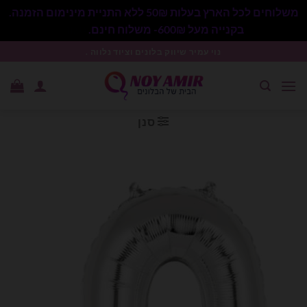
משלוחים לכל הארץ בעלות 50₪ ללא התניית מינימום הזמנה.
בקנייה מעל 600₪- משלוח חינם.
סגור
Ski
נוי עמיר שיווק בלונים וציוד נלווה .
t
conten
סנן