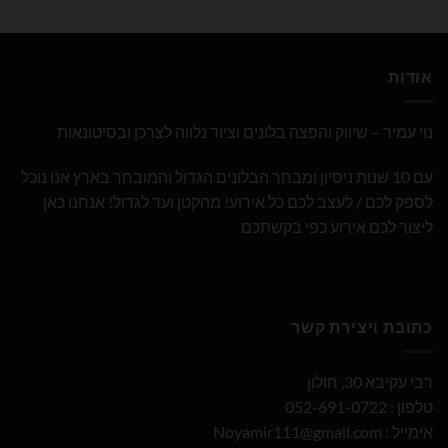
אודות
נוי עמיר – שיווק והפצה בלונים וציוד נלווה לצרכן ובסיטונאות
עם 10 שנות ניסיון ומבחר הבלונים הגדול והמובחר בארץ אנו נוכל
לספק לכם / לעצב לכם כל אירוע! מהקטן ועד לגדול! אנחנו כאן
ליצור לכם אירוע כפי בקשתכם
כתובת ויצירת קשר
רבי עקיבא 30, חולון
טלפון : 052-691-0722
אימייל :
Noyamir111@gmail.com