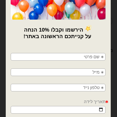
מדיניות החלפות / החזרות
×
🚚
מוצרים קשורים
משלוחים מהיום למחר!
חולון, בת ים, תל אביב, ראשון לציון, גבעתיים, רמת
גן, בני ברק, אזור, נס ציונה, רמלה, לוד, אשדוד, יבנה,
פתח תקווה
בלונים וציוד נלווה
בלונים וציוד נלווה
בסיס קולב דביק לתלייה
דבק מסקנטייפ שקוף פשוט