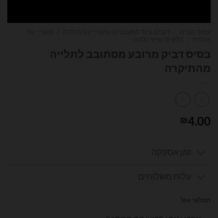
עמוד הבית
/
דובים ציוד למעצבים ומוצרי יום הולדת
/
מוצרי יום
הולדת
/
בלונים וציוד נלווה
בסיס דביק מרובע מסתובב לתלייה
מהתיקרה
4.00
₪
זמן אספקה
עלות משלוחים
המלאי אזל