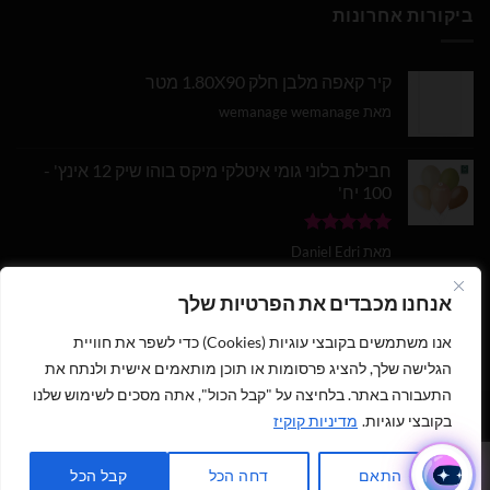
ביקורות אחרונות
קיר קאפה מלבן חלק 1.80X90 מטר
מאת wemanage wemanage
חבילת בלוני גומי איטלקי מיקס בוהו שיק 12 אינץ' -
100 יח'
דורג
5
מתוך
מאת Daniel Edri
5
בלון מספר 9 בצבע זהב מטאלי גודל 34 אינץ
אנחנו מכבדים את הפרטיות שלך
אנו משתמשים בקובצי עוגיות (Cookies) כדי לשפר את חוויית
דורג
5
מתוך
מאת wemanage wemanage
5
הגלישה שלך, להציג פרסומות או תוכן מותאמים אישית ולנתח את
התעבורה באתר. בלחיצה על "קבל הכול", אתה מסכים לשימוש שלנו
בקובצי עוגיות.
מדיניות קוקיז
1
כתבו לנו ישירות לווצאפ
כל הזכויות שמורות 2026 ©
נוי עמיר - שיווק והפצת בלונים וציוד נלווה
|
התאם
דחה הכל
קבל הכל