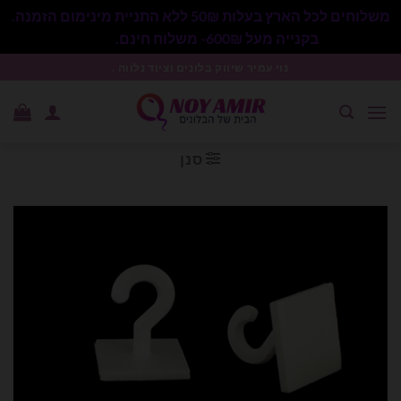
משלוחים לכל הארץ בעלות 50₪ ללא התניית מינימום הזמנה.
בקנייה מעל 600₪- משלוח חינם.
סגור
Ski
נוי עמיר שיווק בלונים וציוד נלווה .
t
conten
סנן