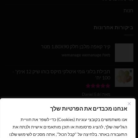
חנות
ביקורות אחרונות
קיר קאפה מלבן חלק 1.80X90 מטר
מאת wemanage wemanage
חבילת בלוני גומי איטלקי מיקס בוהו שיק 12 אינץ' -
100 יח'
דורג
5
מתוך
מאת Daniel Edri
5
בלון מספר 9 בצבע זהב מטאלי גודל 34 אינץ
אנחנו מכבדים את הפרטיות שלך
אנו משתמשים בקובצי עוגיות (Cookies) כדי לשפר את חוויית
דורג
5
מתוך
מאת wemanage wemanage
5
הגלישה שלך, להציג פרסומות או תוכן מותאמים אישית ולנתח את
התעבורה באתר. בלחיצה על "קבל הכול", אתה מסכים לשימוש שלנו
1