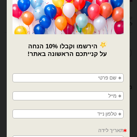
קטגוריות:
בלונים וציוד נלווה
,
דובים ציוד למעצבים ומוצרי יום הולדת
,
ציוד נלווה
לבלונים
מדיניות החלפות / החזרות
×
🚚
משלוחים מהיום למחר!
מוצרים קשורים
חולון, בת ים, תל אביב, ראשון לציון, גבעתיים, רמת
גן, בני ברק, אזור, נס ציונה, רמלה, לוד, אשדוד, יבנה,
פתח תקווה