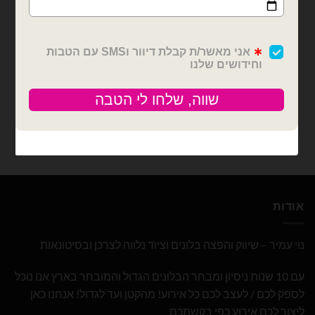
בלונים וציוד נלווה
דבק מסקנטייפ שקוף פשוט
₪
7.00
כמות של דבק מסקנטייפ שקוף פשוט
הוספה לסל
אודות
נוי עמיר – שיווק והפצה בלונים וציוד נלווה לצרכן ובסיטונאות
עם 10 שנות ניסיון ומבחר הבלונים הגדול והמובחר בארץ אנו נוכל
לספק לכם / לעצב לכם כל אירוע! מהקטן ועד לגדול! אנחנו כאן
ליצור לכם אירוע כפי בקשתכם