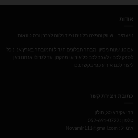
אודות
נוי עמיר – שיווק והפצה בלונים וציוד נלווה לצרכן ובסיטונאות
עם 10 שנות ניסיון ומבחר הבלונים הגדול והמובחר בארץ אנו נוכל
לספק לכם / לעצב לכם כל אירוע! מהקטן ועד לגדול! אנחנו כאן
ליצור לכם אירוע כפי בקשתכם
כתובת ויצירת קשר
רבי עקיבא 30, חולון
טלפון : 052-691-0722
אימייל :
Noyamir111@gmail.com