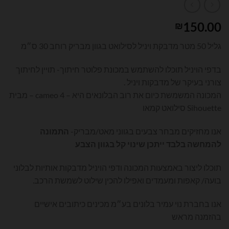
150.00
₪
גליל 50 מטר מדבקת ויניל לסילואט בגוון מבריק רוחב 30 ס״מ
בדפי הויניל תוכלו להשתמש במכונת פלוטר חיתוך- תויין לחיתוך
צורני בעיקר של מדבקות ויניל .
המכונה המשמשת כיום את רוב הבלונאים היא – cameo 4 – מבית
Sihouette סילואט קמאו
אנו מחזיקים מבחר צבעים בגווני מאט/מבריק-
התמונה
להמחשה בלבד ייתכן שינוי קל בגוון הצבע
תוכלו ליצור באמצעות המכונה ודפי הויניל מדבקות אותיות לבלוני
בועה/ קאפות ומעמדים ואפילו להכין שילוט לשמשת הרכב.
אנו בחברת נוי עמיר בלונים בע״מ מכינים כיתובים אישיים
בהזמנה מראש