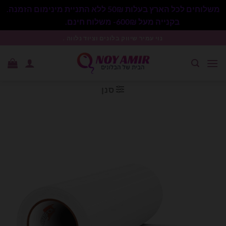
משלוחים לכל הארץ בעלות 50₪ ללא התניית מינימום הזמנה.
בקנייה מעל 600₪- משלוח חינם.
סגור
Ski
נוי עמיר שיווק בלונים וציוד נלווה .
t
conten
סנן