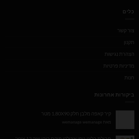
כלים
צור קשר
תקנון
הצהרת נגישות
מדיניות פרטיות
חנות
ביקורות אחרונות
קיר קאפה מלבן חלק 1.80X90 מטר
מאת wemanage wemanage
חבילת בלוני גומי איטלקי מיקס בוהו שיק 12 אינץ' -