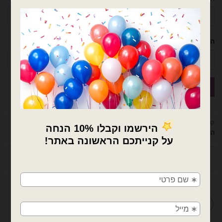
הטלפון שלך
קטגוריות:
בלונים וציוד נלווה
,
גלילי מדבקות ויניל
,
דובים ציוד למעצבים ומוצרי יום
הולדת
,
ציוד נלווה לבלונים
×
תיאור
🚚
מדיניות החלפות / החזרות
משלוחים מהיום למחר!
חולון, בת ים, תל אביב, ראשון לציון, גבעתיים, רמת
גן, בני ברק, אזור, נס ציונה, רמלה, לוד, אשדוד, יבנה,
פתח תקווה