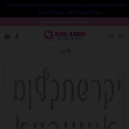
משלוחים לכל הארץ בעלות 50₪ ללא התניית מינימום הזמנה.
בקנייה מעל 600₪- משלוח חינם.
סגור
Ski
נוי עמיר שיווק בלונים וציוד נלווה .
t
conten
סנן